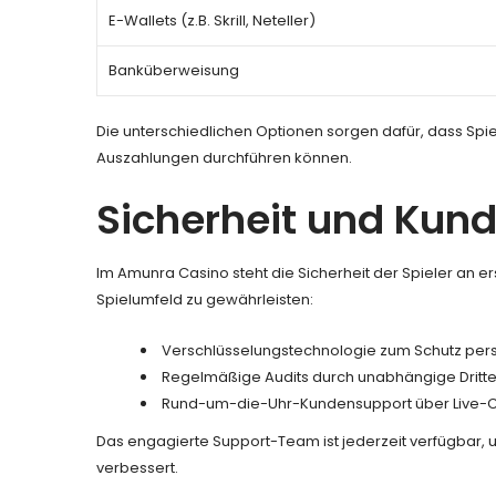
E-Wallets (z.B. Skrill, Neteller)
Banküberweisung
Die unterschiedlichen Optionen sorgen dafür, dass Spi
Auszahlungen durchführen können.
Sicherheit und Kun
Im Amunra Casino steht die Sicherheit der Spieler an er
Spielumfeld zu gewährleisten:
Verschlüsselungstechnologie zum Schutz persö
Regelmäßige Audits durch unabhängige Dritte 
Rund-um-die-Uhr-Kundensupport über Live-Ch
Das engagierte Support-Team ist jederzeit verfügbar, 
verbessert.