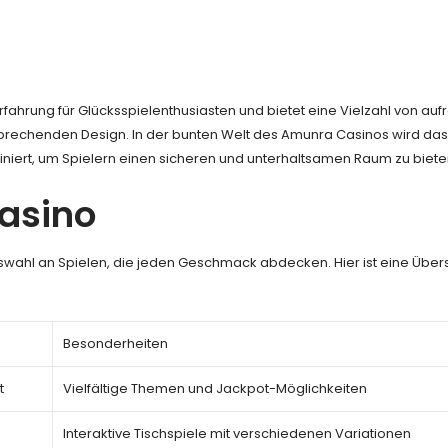
Erfahrung für Glücksspielenthusiasten und bietet eine Vielzahl von a
rechenden Design. In der bunten Welt des Amunra Casinos wird das
iniert, um Spielern einen sicheren und unterhaltsamen Raum zu biete
asino
ahl an Spielen, die jeden Geschmack abdecken. Hier ist eine Übers
Besonderheiten
t
Vielfältige Themen und Jackpot-Möglichkeiten
Interaktive Tischspiele mit verschiedenen Variationen