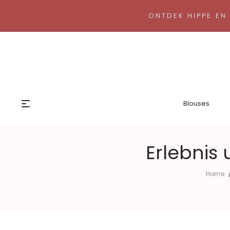
ONTDEK HIPPE EN
Blouses
Erlebnis
Home