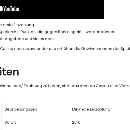
e erste Einzahlung
Spielen mit Punkten, die gegen Boni eingelöst werden können
ck-Angebote und vieles mehr
Casino noch spannender und erhöhen die Gewinnchancen der Spiel
iten
chland.com/
Erfahrung zu bieten, stellt das Amunra Casino eine Vielz
Bearbeitungszeit
Minimale Einzahlung
Sofort
20 €