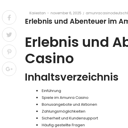
Posted
Posted
By
Kaiiestan
november 6, 2025
amunracasinodeutsch
on
in
Erlebnis und Abenteuer im A
Erlebnis und 
Casino
Inhaltsverzeichnis
Einführung
Spiele im Amunra Casino
Bonusangebote und Aktionen
Zahlungsmöglichkeiten
Sicherheit und Kundensupport
Häufig gestellte Fragen