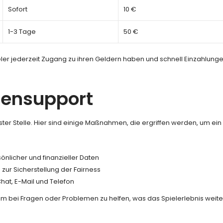
Sofort
10 €
1-3 Tage
50 €
eler jederzeit Zugang zu ihren Geldern haben und schnell Einzahlung
densupport
ster Stelle. Hier sind einige Maßnahmen, die ergriffen werden, um ein
nlicher und finanzieller Daten
zur Sicherstellung der Fairness
at, E-Mail und Telefon
um bei Fragen oder Problemen zu helfen, was das Spielerlebnis weite