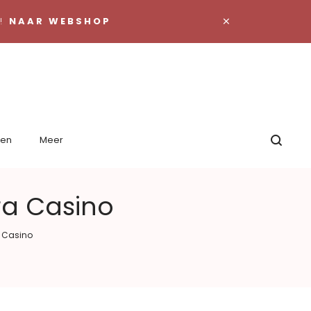
×
S!
NAAR WEBSHOP
ien
Meer
ra Casino
a Casino