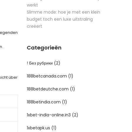
werkt
Slimme mode: hoe je met een klein
budget toch een luxe uitstraling
creëert
ufregenden
n.
Categorieën
! Без рубрики
(2)
188betcanada.com
(1)
icht über
188betdeutche.com
(1)
188betindia.com
(1)
1xbet-india-online.in3
(2)
1xbetapk.us
(1)