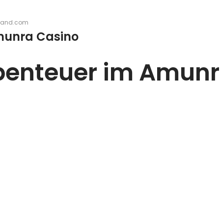
land.com
munra Casino
Abenteuer im Amun