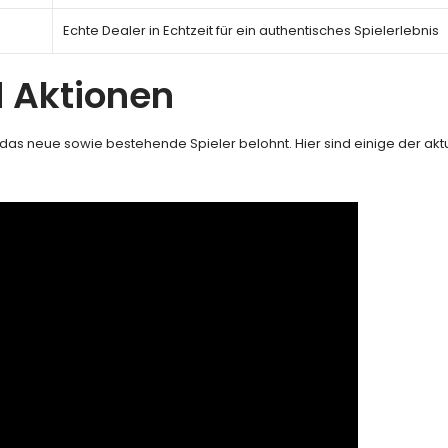
Echte Dealer in Echtzeit für ein authentisches Spielerlebnis
 Aktionen
das neue sowie bestehende Spieler belohnt. Hier sind einige der akt