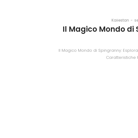
P
By
Kaiiestan
s
o
Il Magico Mondo di 
Il Magico Mondo di Spingranny: Esplora
Caratteristiche 