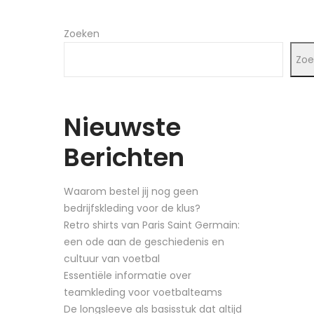
Zoeken
Zoe
Nieuwste
Berichten
Waarom bestel jij nog geen
bedrijfskleding voor de klus?
Retro shirts van Paris Saint Germain:
een ode aan de geschiedenis en
cultuur van voetbal
Essentiële informatie over
teamkleding voor voetbalteams
De longsleeve als basisstuk dat altijd