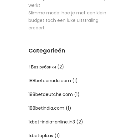
werkt
Slimme mode: hoe je met een klein
budget toch een luxe uitstraling
creëert
Categorieën
! Без рубрики
(2)
188betcanada.com
(1)
188betdeutche.com
(1)
188betindia.com
(1)
1xbet-india-online.in3
(2)
1xbetapk.us
(1)