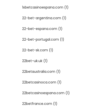
1xbetcasinoespana.com
(1)
22-bet-argentina.com
(1)
22-bet-espana.com
(1)
22-bet-portugal.com
(1)
22-bet-sk.com
(1)
22bet-uk.uk
(1)
22betaustralia.com
(1)
22betcasinoca.com
(1)
22betcasinoespana.com
(1)
22betfrance.com
(1)