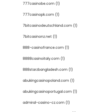
777casinobe.com
(1)
777casinopk.com
(1)
7bitcasinodeutschland.com
(1)
7bitcasinonz.net
(1)
888-casinofrance.com
(1)
8888casinoitaly.com
(1)
888starzbangladesh.com
(1)
abukingcasinopoland.com
(1)
abukingcasinoportugal.com
(1)
admiral-casino-cz.com
(1)