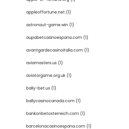
appleoffortune.net
(1)
astronaut-game.win
(1)
aupabetcasinoespana.com
(1)
avantgardecasinoitalia.com
(1)
aviamasters.us
(1)
aviatorgame.org.uk
(1)
bally-bet.us
(1)
ballycasinocanada.com
(1)
bankonbetosterreich.com
(1)
barcelonacasinoespana.com
(1)