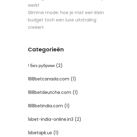
werkt
Slimme mode: hoe je met een klein
budget toch een luxe uitstraling
creëert
Categorieën
! Без рубрики
(2)
188betcanada.com
(1)
188betdeutche.com
(1)
188betindia.com
(1)
1xbet-india-online.in3
(2)
1xbetapk.us
(1)