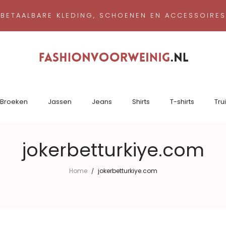
 BETAALBARE KLEDING, SCHOENEN EN ACCESSOIRE
Broeken
Jassen
Jeans
Shirts
T-shirts
Tru
jokerbetturkiye.com
Home
jokerbetturkiye.com
/