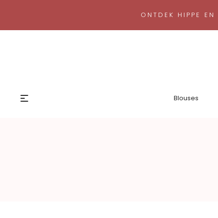
ONTDEK HIPPE EN
Blouses