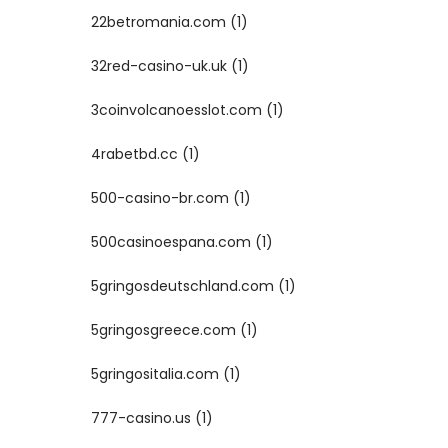
22betromania.com
(1)
32red-casino-uk.uk
(1)
3coinvolcanoesslot.com
(1)
4rabetbd.cc
(1)
500-casino-br.com
(1)
500casinoespana.com
(1)
5gringosdeutschland.com
(1)
5gringosgreece.com
(1)
5gringositalia.com
(1)
777-casino.us
(1)