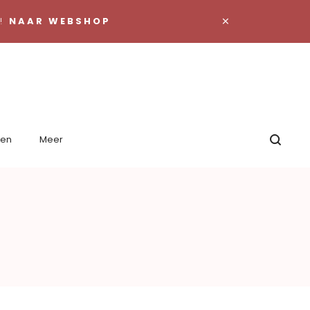
×
S!
NAAR WEBSHOP
ien
Meer