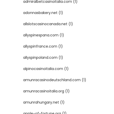
admiralbetcasinoitalia.com
(1)
adonnasbakery.net
(1)
allslotscasinocanada.net
(1)
allyspinespana.com
(1)
allyspinfrance.com
(1)
allyspinpoland.com
(1)
alpinocasinoitalia.com
(1)
amunracasinodeutschland.com
(1)
amunracasinoitalia.org
(1)
amunrahungary.net
(1)
apple-of-fortune.org
(1)