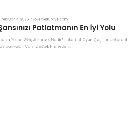
Posted
Posted
februari 4, 2026
jokerbetturkiye.com
on
in
Şansınızı Patlatmanın En İyi Yolu
anın Yolları Giriş Jokerbet Nedir? Jokerbet Oyun Çeşitleri Jokerbet
Kampanyaları Canlı Destek Hizmetleri…