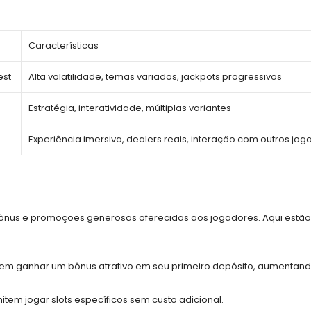
Características
est
Alta volatilidade, temas variados, jackpots progressivos
Estratégia, interatividade, múltiplas variantes
Experiência imersiva, dealers reais, interação com outros jo
ônus e promoções generosas oferecidas aos jogadores. Aqui estão
em ganhar um bônus atrativo em seu primeiro depósito, aumentand
tem jogar slots específicos sem custo adicional.