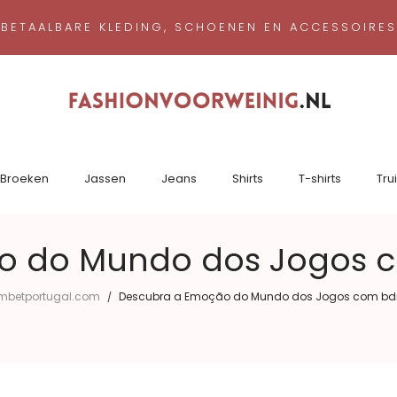
 BETAALBARE KLEDING, SCHOENEN EN ACCESSOIRE
Broeken
Jassen
Jeans
Shirts
T-shirts
Tru
o do Mundo dos Jogos 
mbetportugal.com
Descubra a Emoção do Mundo dos Jogos com bd
/