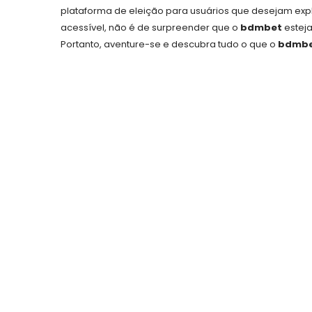
plataforma de eleição para usuários que desejam expl
acessível, não é de surpreender que o
bdmbet
esteja
Portanto, aventure-se e descubra tudo o que o
bdmb