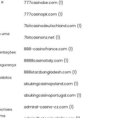
 e
777casinobe.com
(1)
777casinopk.com
(1)
7bitcasinodeutschland.com
(1)
o uma
7bitcasinonz.net
(1)
888-casinofrance.com
(1)
mentações
8888casinoitaly.com
(1)
segurança
888starzbangladesh.com
(1)
hábitos
abukingcasinopoland.com
(1)
abukingcasinoportugal.com
(1)
admiral-casino-cz.com
(1)
críveis.
uma