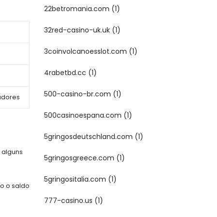
22betromania.com
(1)
32red-casino-uk.uk
(1)
3coinvolcanoesslot.com
(1)
4rabetbd.cc
(1)
500-casino-br.com
(1)
gadores
500casinoespana.com
(1)
5gringosdeutschland.com
(1)
 alguns
5gringosgreece.com
(1)
5gringositalia.com
(1)
o o saldo
777-casino.us
(1)