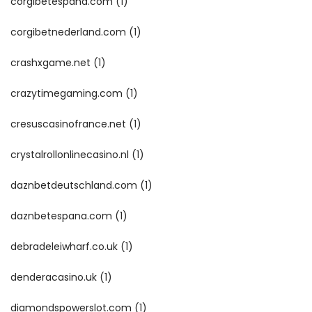
corgibetespana.com
(1)
corgibetnederland.com
(1)
crashxgame.net
(1)
crazytimegaming.com
(1)
cresuscasinofrance.net
(1)
crystalrollonlinecasino.nl
(1)
daznbetdeutschland.com
(1)
daznbetespana.com
(1)
debradeleiwharf.co.uk
(1)
denderacasino.uk
(1)
diamondspowerslot.com
(1)