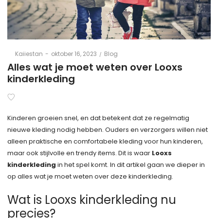
Posted
Posted
By
Kaiiestan
oktober 16, 2023
Blog
on
in
Alles wat je moet weten over Looxs
kinderkleding
Kinderen groeien snel, en dat betekent dat ze regelmatig
nieuwe kleding nodig hebben. Ouders en verzorgers willen niet
alleen praktische en comfortabele kleding voor hun kinderen,
maar ook stijlvolle en trendy items. Dit is waar
Looxs
kinderkleding
in het spel komt. In dit artikel gaan we dieper in
op alles wat je moet weten over deze kinderkleding.
Wat is Looxs kinderkleding nu
precies?