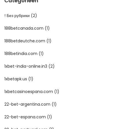
Categorieën
! Без рубрики
(2)
188betcanada.com
(1)
188betdeutche.com
(1)
188betindia.com
(1)
1xbet-india-online.in3
(2)
1xbetapk.us
(1)
1xbetcasinoespana.com
(1)
22-bet-argentina.com
(1)
22-bet-espana.com
(1)