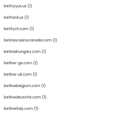
betfuryus.us
(1)
bethard.us
(1)
betifych.com
(1)
betiniacasinocanada.com
(1)
betiniahungary.com
(1)
betlive-ge.com
(1)
betlive-uk.com
(1)
betlivebelgium.com
(1)
betlivedeutche.com
(1)
betliveitaly.com
(1)