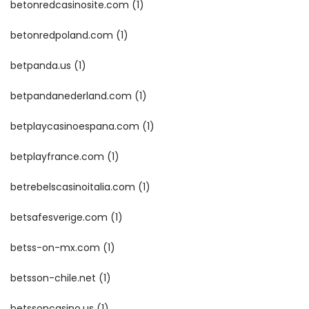
betonredcasinosite.com
(1)
betonredpoland.com
(1)
betpanda.us
(1)
betpandanederland.com
(1)
betplaycasinoespana.com
(1)
betplayfrance.com
(1)
betrebelscasinoitalia.com
(1)
betsafesverige.com
(1)
betss-on-mx.com
(1)
betsson-chile.net
(1)
betssoncasino.us
(1)