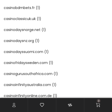
casinobdmbets.fr
(1)
casinoclassicuk.uk
(1)
casinodaysnorge.net
(1)
casinodaysnz.org
(1)
casinodayssuomi.com
(1)
casinofridaysweden.com
(1)
casinogurusouthafrica.com
(1)
casinoinfinityaustralia.com
(1)
casinoinfinityonline.com.de
(1)
0
casinokingdomnz.net
(1)