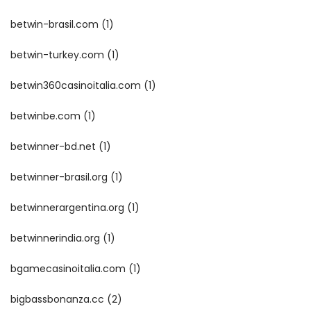
betwin-brasil.com
(1)
betwin-turkey.com
(1)
betwin360casinoitalia.com
(1)
betwinbe.com
(1)
betwinner-bd.net
(1)
betwinner-brasil.org
(1)
betwinnerargentina.org
(1)
betwinnerindia.org
(1)
bgamecasinoitalia.com
(1)
bigbassbonanza.cc
(2)