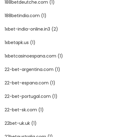
188betdeutche.com
(1)
188betindia.com
(1)
1xbet-india-online.in3
(2)
1xbetapk.us
(1)
1xbetcasinoespana.com
(1)
22-bet-argentina.com
(1)
22-bet-espana.com
(1)
22-bet-portugal.com
(1)
22-bet-sk.com
(1)
22bet-uk.uk
(1)
22betaustralia.com
(1)