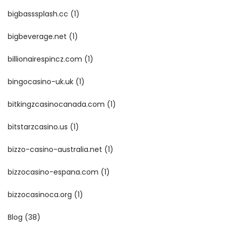
bigbasssplash.cc
(1)
bigbeverage.net
(1)
billionairespincz.com
(1)
bingocasino-uk.uk
(1)
bitkingzcasinocanada.com
(1)
bitstarzcasino.us
(1)
bizzo-casino-australia.net
(1)
bizzocasino-espana.com
(1)
bizzocasinoca.org
(1)
Blog
(38)