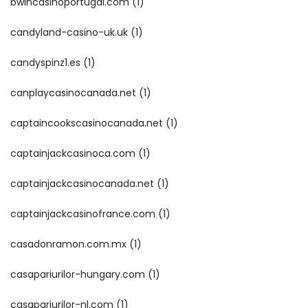
bwincasinoportugal.com
(1)
candyland-casino-uk.uk
(1)
candyspinz1.es
(1)
canplaycasinocanada.net
(1)
captaincookscasinocanada.net
(1)
captainjackcasinoca.com
(1)
captainjackcasinocanada.net
(1)
captainjackcasinofrance.com
(1)
casadonramon.com.mx
(1)
casapariurilor-hungary.com
(1)
casapariurilor-nl.com
(1)