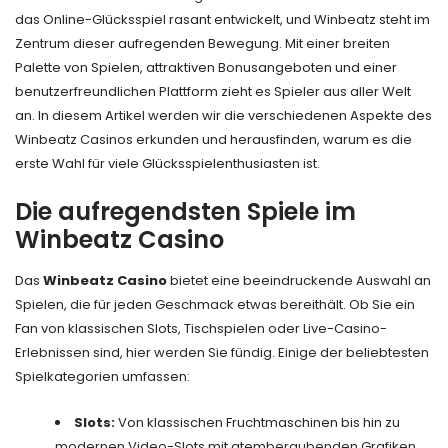
das Online-Glücksspiel rasant entwickelt, und Winbeatz steht im
Zentrum dieser aufregenden Bewegung. Mit einer breiten
Palette von Spielen, attraktiven Bonusangeboten und einer
benutzerfreundlichen Plattform zieht es Spieler aus aller Welt
an. In diesem Artikel werden wir die verschiedenen Aspekte des
Winbeatz Casinos erkunden und herausfinden, warum es die
erste Wahl für viele Glücksspielenthusiasten ist.
Die aufregendsten Spiele im
Winbeatz Casino
Das
Winbeatz Casino
bietet eine beeindruckende Auswahl an
Spielen, die für jeden Geschmack etwas bereithält. Ob Sie ein
Fan von klassischen Slots, Tischspielen oder Live-Casino-
Erlebnissen sind, hier werden Sie fündig. Einige der beliebtesten
Spielkategorien umfassen:
Slots:
Von klassischen Fruchtmaschinen bis hin zu
modernen Video-Slots mit atemberaubenden Grafiken