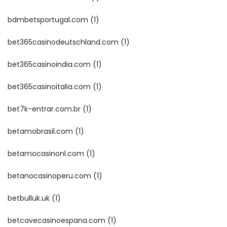
bdmbetsportugal.com
(1)
bet365casinodeutschland.com
(1)
bet365casinoindia.com
(1)
bet365casinoitalia.com
(1)
bet7k-entrar.com.br
(1)
betamobrasil.com
(1)
betamocasinonl.com
(1)
betanocasinoperu.com
(1)
betbulluk.uk
(1)
betcavecasinoespana.com
(1)