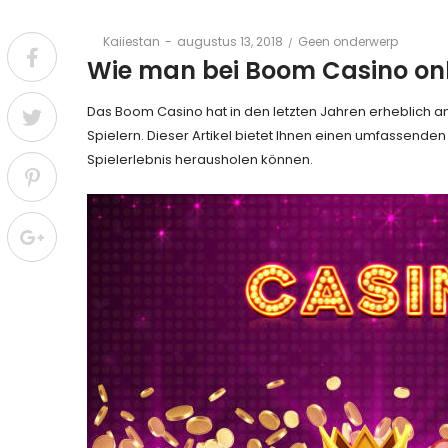
Posted
Posted
By
Kaiiestan
augustus 13, 2018
Geen onderwerp
on
in
Wie man bei Boom Casino onlin
Das Boom Casino hat in den letzten Jahren erheblich an 
Spielern. Dieser Artikel bietet Ihnen einen umfassenden
Spielerlebnis herausholen können.