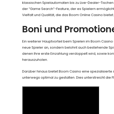
klassischen Spielautomaten bis zu Live-Dealer-Tischen 
der “Game Search”-Feature, der es Spielern ermöglicht, 
Vielfalt und Qualität, die das Boom Online Casino bietet.
Boni und Promotion
Ein weiterer Hauptvorteil beim Spielen im Boom Casin
neue Spieler an, sondern belohnt auch bestehende Sp
denen Ihre erste Einzahlung verdoppelt wird, sowie kon
herauszuholen.
Darüber hinaus bietet Boom Casino eine spezialisierte 
unterwegs optimal zu gestalten. Dies unterstreicht die F