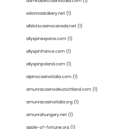
admiralbetcasinoitalia.com
(1)
adonnasbakery.net
(1)
allslotscasinocanada.net
(1)
allyspinespana.com
(1)
allyspinfrance.com
(1)
allyspinpoland.com
(1)
alpinocasinoitalia.com
(1)
amunracasinodeutschland.com
(1)
amunracasinoitalia.org
(1)
amunrahungary.net
(1)
apple-of-fortune.org
(1)