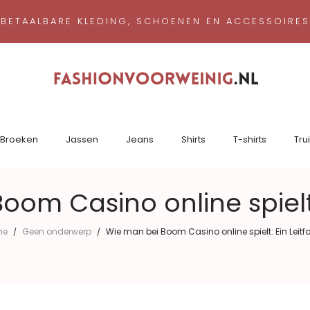
 BETAALBARE KLEDING, SCHOENEN EN ACCESSOIRE
Broeken
Jassen
Jeans
Shirts
T-shirts
Tru
oom Casino online spielt:
me
Geen onderwerp
Wie man bei Boom Casino online spielt: Ein Leit
/
/