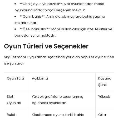
**Geniş oyun yelpazesi**: Slot oyunlarından masa
oyunlarına kadar birçok seçenek mevcut.
**Canlı bahis**: Anlık olarak maçlara bahis yapma
imkânı sunar.
**Özel bonuslar**: Mobil kullanıcılar için özel teklifler ve
bonuslar sunulmaktadır.
Oyun Türleri ve Seçenekler
Sky Bet mobil uygulaması içerisinde yer alan popüler oyun türleri
ise şunlardır:
Oyun Türü
Açıklama
Kazanç
Şansı
Slot
Yüksek grafiklerle tasarlanmış
Yüksek
Oyunları
eğlenceli oyunlardır.
Rulet
Klasik masa oyunu, farklı bahis
Orta