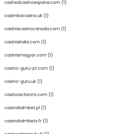
cashedcasinoespana.com
(1)
casimbacasino.uk
(1)
casiniacasinocanada.com
(1)
casiniaitalia.com
(1)
casiniamagyar.com
(1)
casino-guru-pt.com
(1)
casino-guru.uk
(1)
casinoactionnz.com
(1)
casinobdmbet.pl
(1)
casinobdmbets.fr
(1)