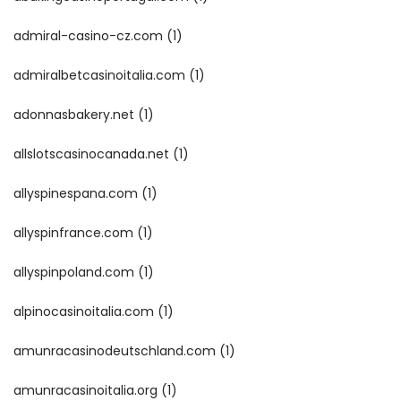
admiral-casino-cz.com
(1)
admiralbetcasinoitalia.com
(1)
adonnasbakery.net
(1)
allslotscasinocanada.net
(1)
allyspinespana.com
(1)
allyspinfrance.com
(1)
allyspinpoland.com
(1)
alpinocasinoitalia.com
(1)
amunracasinodeutschland.com
(1)
amunracasinoitalia.org
(1)