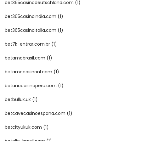
bet365casinodeutschland.com
(1)
bet365casinoindia.com
(1)
bet365casinoitalia.com
(1)
bet7k-entrar.com.br
(1)
betamobrasil.com
(1)
betamocasinonl.com
(1)
betanocasinoperu.com
(1)
betbulluk.uk
(1)
betcavecasinoespana.com
(1)
betcityukuk.com
(1)