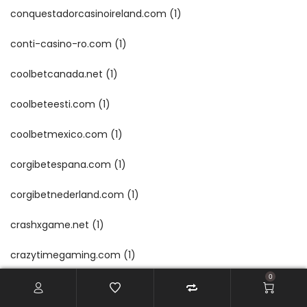
conquestadorcasinoireland.com
(1)
conti-casino-ro.com
(1)
coolbetcanada.net
(1)
coolbeteesti.com
(1)
coolbetmexico.com
(1)
corgibetespana.com
(1)
corgibetnederland.com
(1)
crashxgame.net
(1)
crazytimegaming.com
(1)
0
cresuscasinofrance.net
(1)