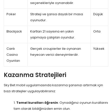
seçenekleriyle oynanabilir.
Poker
Strateji ve şansa dayalı bir masa
Düşük
oyunudur.
Blackjack
Kartları 21 sayısına en yakın
Orta
yapmaya çalışılan oyundur.
Canlı
Gerçek croupierler ile oynanan
Yüksek
Casino
heyecan verici deneyimlerdir.
Oyunları
Kazanma Stratejileri
Sky Bet mobil uygulamasında kazanma şansınızı artırmak için
bazı stratejiler uygulayabilirsiniz:
Temel kuralları öğrenin
: Oynadığınız oyunun kurallarını
tam olarak bildiğinizden emin olun.