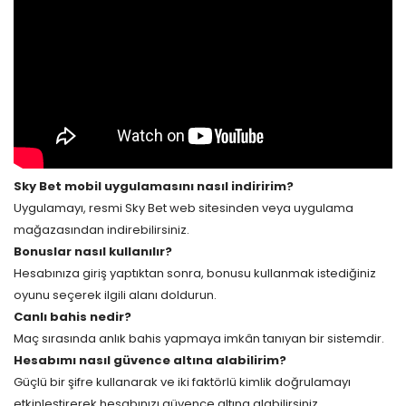
Sky Bet mobil uygulamasını nasıl indiririm?
Uygulamayı, resmi Sky Bet web sitesinden veya uygulama
mağazasından indirebilirsiniz.
Bonuslar nasıl kullanılır?
Hesabınıza giriş yaptıktan sonra, bonusu kullanmak istediğiniz
oyunu seçerek ilgili alanı doldurun.
Canlı bahis nedir?
Maç sırasında anlık bahis yapmaya imkân tanıyan bir sistemdir.
Hesabımı nasıl güvence altına alabilirim?
Güçlü bir şifre kullanarak ve iki faktörlü kimlik doğrulamayı
etkinleştirerek hesabınızı güvence altına alabilirsiniz.