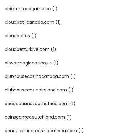
chickenroadgame.cc
(1)
cloudbet-canada.com
(1)
cloudbet.us
(1)
cloudbetturkiye.com
(1)
clovermagiccasino.us
(1)
clubhousecasinocanada.com
(1)
clubhousecasinoireland.com
(1)
cocoacasinosouthafrica.com
(1)
coinsgamedeutchland.com
(1)
conquestadorcasinocanada.com
(1)