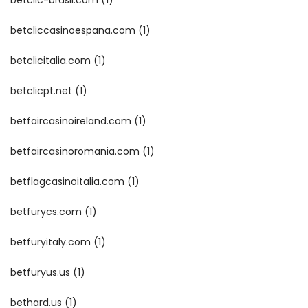
betclic-brasil.com
(1)
betcliccasinoespana.com
(1)
betclicitalia.com
(1)
betclicpt.net
(1)
betfaircasinoireland.com
(1)
betfaircasinoromania.com
(1)
betflagcasinoitalia.com
(1)
betfurycs.com
(1)
betfuryitaly.com
(1)
betfuryus.us
(1)
bethard.us
(1)