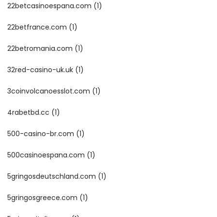
22betcasinoespana.com
(1)
22betfrance.com
(1)
22betromania.com
(1)
32red-casino-uk.uk
(1)
3coinvolcanoesslot.com
(1)
4rabetbd.cc
(1)
500-casino-br.com
(1)
500casinoespana.com
(1)
5gringosdeutschland.com
(1)
5gringosgreece.com
(1)