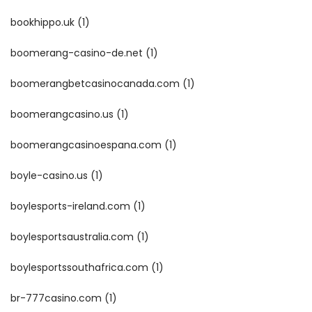
bookhippo.uk
(1)
boomerang-casino-de.net
(1)
boomerangbetcasinocanada.com
(1)
boomerangcasino.us
(1)
boomerangcasinoespana.com
(1)
boyle-casino.us
(1)
boylesports-ireland.com
(1)
boylesportsaustralia.com
(1)
boylesportssouthafrica.com
(1)
br-777casino.com
(1)