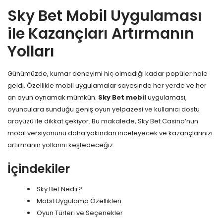
Sky Bet Mobil Uygulaması
ile Kazançları Artırmanın
Yolları
Günümüzde, kumar deneyimi hiç olmadığı kadar popüler hale
geldi. Özellikle mobil uygulamalar sayesinde her yerde ve her
an oyun oynamak mümkün.
Sky Bet mobil
uygulaması,
oyunculara sunduğu geniş oyun yelpazesi ve kullanıcı dostu
arayüzü ile dikkat çekiyor. Bu makalede, Sky Bet Casino’nun
mobil versiyonunu daha yakından inceleyecek ve kazançlarınızı
artırmanın yollarını keşfedeceğiz.
İçindekiler
Sky Bet Nedir?
Mobil Uygulama Özellikleri
Oyun Türleri ve Seçenekler