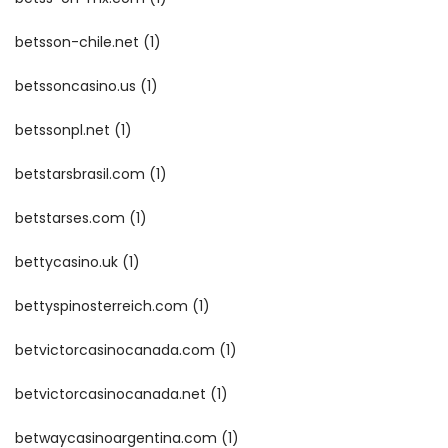
betsson-chile.net
(1)
betssoncasino.us
(1)
betssonpl.net
(1)
betstarsbrasil.com
(1)
betstarses.com
(1)
bettycasino.uk
(1)
bettyspinosterreich.com
(1)
betvictorcasinocanada.com
(1)
betvictorcasinocanada.net
(1)
betwaycasinoargentina.com
(1)