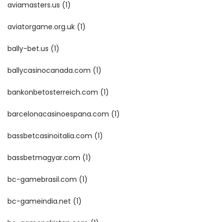
aviamasters.us
(1)
aviatorgame.org.uk
(1)
bally-bet.us
(1)
ballycasinocanada.com
(1)
bankonbetosterreich.com
(1)
barcelonacasinoespana.com
(1)
bassbetcasinoitalia.com
(1)
bassbetmagyar.com
(1)
bc-gamebrasil.com
(1)
bc-gameindia.net
(1)