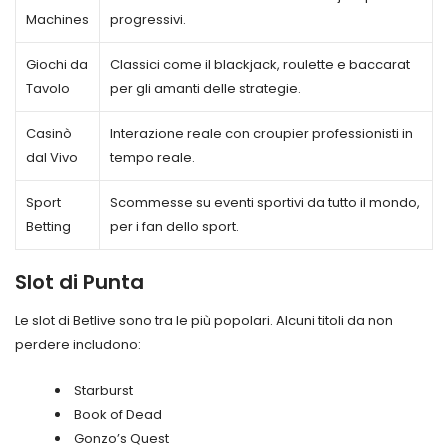
Machines
progressivi.
Giochi da
Classici come il blackjack, roulette e baccarat
Tavolo
per gli amanti delle strategie.
Casinò
Interazione reale con croupier professionisti in
dal Vivo
tempo reale.
Sport
Scommesse su eventi sportivi da tutto il mondo,
Betting
per i fan dello sport.
Slot di Punta
Le slot di Betlive sono tra le più popolari. Alcuni titoli da non
perdere includono:
Starburst
Book of Dead
Gonzo’s Quest