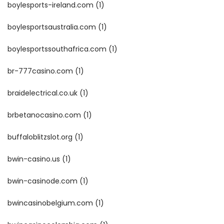
boylesports-ireland.com
(1)
boylesportsaustralia.com
(1)
boylesportssouthafrica.com
(1)
br-777casino.com
(1)
braidelectrical.co.uk
(1)
brbetanocasino.com
(1)
buffaloblitzslot.org
(1)
bwin-casino.us
(1)
bwin-casinode.com
(1)
bwincasinobelgium.com
(1)