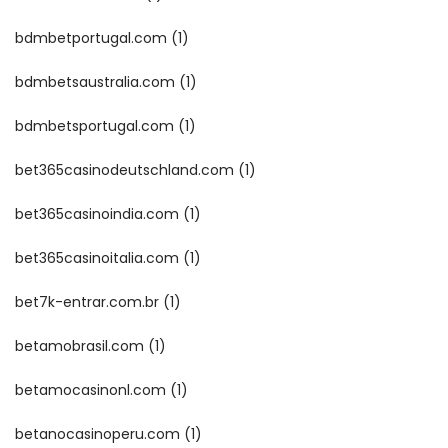
bdmbetportugal.com
(1)
bdmbetsaustralia.com
(1)
bdmbetsportugal.com
(1)
bet365casinodeutschland.com
(1)
bet365casinoindia.com
(1)
bet365casinoitalia.com
(1)
bet7k-entrar.com.br
(1)
betamobrasil.com
(1)
betamocasinonl.com
(1)
betanocasinoperu.com
(1)