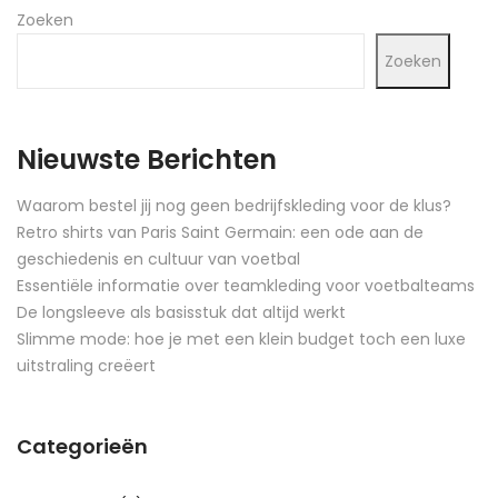
Zoeken
Zoeken
Nieuwste Berichten
Waarom bestel jij nog geen bedrijfskleding voor de klus?
Retro shirts van Paris Saint Germain: een ode aan de
geschiedenis en cultuur van voetbal
Essentiële informatie over teamkleding voor voetbalteams
De longsleeve als basisstuk dat altijd werkt
Slimme mode: hoe je met een klein budget toch een luxe
uitstraling creëert
Categorieën