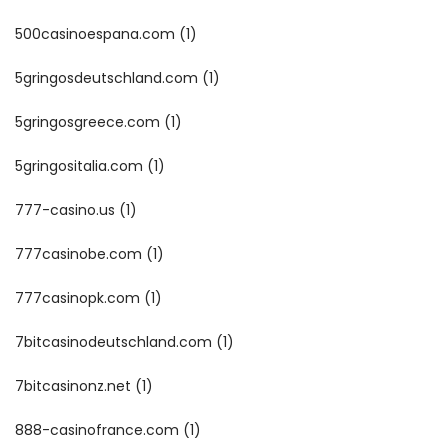
500casinoespana.com
(1)
5gringosdeutschland.com
(1)
5gringosgreece.com
(1)
5gringositalia.com
(1)
777-casino.us
(1)
777casinobe.com
(1)
777casinopk.com
(1)
7bitcasinodeutschland.com
(1)
7bitcasinonz.net
(1)
888-casinofrance.com
(1)