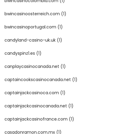
bwincasinocolombia.com
(1)
bwincasinoosterreich.com
(1)
bwincasinoportugal.com
(1)
candyland-casino-uk.uk
(1)
candyspinz1.es
(1)
canplaycasinocanada.net
(1)
captaincookscasinocanada.net
(1)
captainjackcasinoca.com
(1)
captainjackcasinocanada.net
(1)
captainjackcasinofrance.com
(1)
casadonramon.com.mx
(1)