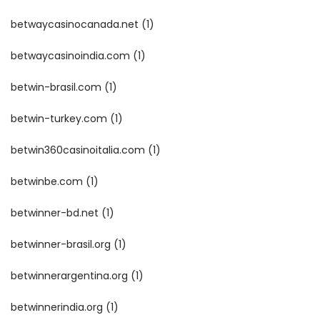
betwaycasinocanada.net
(1)
betwaycasinoindia.com
(1)
betwin-brasil.com
(1)
betwin-turkey.com
(1)
betwin360casinoitalia.com
(1)
betwinbe.com
(1)
betwinner-bd.net
(1)
betwinner-brasil.org
(1)
betwinnerargentina.org
(1)
betwinnerindia.org
(1)