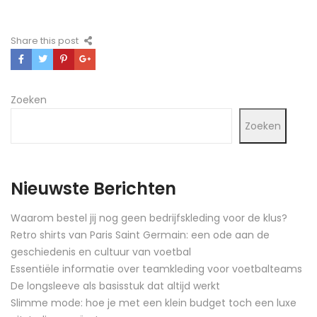
Share this post
Zoeken
Zoeken
Nieuwste Berichten
Waarom bestel jij nog geen bedrijfskleding voor de klus?
Retro shirts van Paris Saint Germain: een ode aan de
geschiedenis en cultuur van voetbal
Essentiële informatie over teamkleding voor voetbalteams
De longsleeve als basisstuk dat altijd werkt
Slimme mode: hoe je met een klein budget toch een luxe