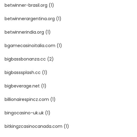
betwinner-brasil.org
(1)
betwinnerargentina.org
(1)
betwinnerindia.org
(1)
bgamecasinoitalia.com
(1)
bigbassbonanza.cc
(2)
bigbasssplash.cc
(1)
bigbeverage.net
(1)
billionairespincz.com
(1)
bingocasino-uk.uk
(1)
bitkingzcasinocanada.com
(1)