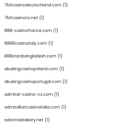
7bitcasinodeutschland.com
(1)
7bitcasinonz.net
(1)
888-casinofrance.com
(1)
8888casinoitaly.com
(1)
888starzbangladesh.com
(1)
abukingcasinopoland.com
(1)
abukingcasinoportugal.com
(1)
admiral-casino-cz.com
(1)
admiralbetcasinoitalia.com
(1)
adonnasbakery.net
(1)