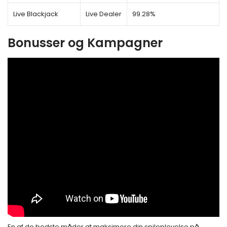
Live Blackjack
Live Dealer
99.28%
Bonusser og Kampagner
En af de bedste måder at maksimere din spiloplevelse på