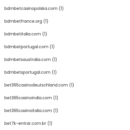
bdmbetcasinopolska.com
(1)
bdmbetfrance.org
(1)
bdmbetitalia.com
(1)
bdmbetportugal.com
(1)
bdmbetsaustralia.com
(1)
bdmbetsportugal.com
(1)
bet365casinodeutschland.com
(1)
bet365casinoindia.com
(1)
bet365casinoitalia.com
(1)
bet7k-entrar.com.br
(1)