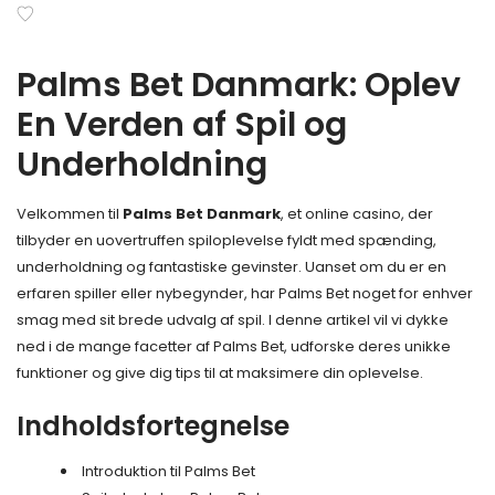
Palms Bet Danmark: Oplev
En Verden af Spil og
Underholdning
Velkommen til
Palms Bet Danmark
, et online casino, der
tilbyder en uovertruffen spiloplevelse fyldt med spænding,
underholdning og fantastiske gevinster. Uanset om du er en
erfaren spiller eller nybegynder, har Palms Bet noget for enhver
smag med sit brede udvalg af spil. I denne artikel vil vi dykke
ned i de mange facetter af Palms Bet, udforske deres unikke
funktioner og give dig tips til at maksimere din oplevelse.
Indholdsfortegnelse
Introduktion til Palms Bet