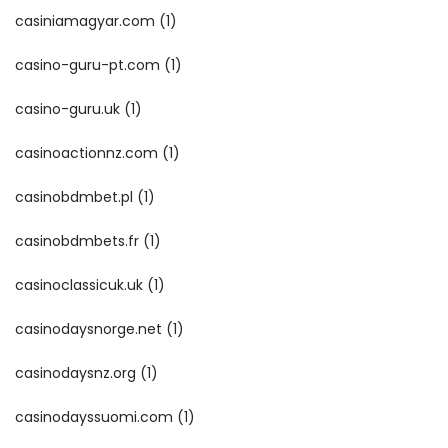
casiniamagyar.com
(1)
casino-guru-pt.com
(1)
casino-guru.uk
(1)
casinoactionnz.com
(1)
casinobdmbet.pl
(1)
casinobdmbets.fr
(1)
casinoclassicuk.uk
(1)
casinodaysnorge.net
(1)
casinodaysnz.org
(1)
casinodayssuomi.com
(1)