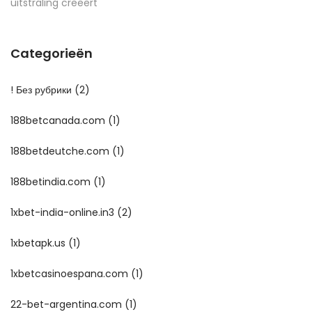
uitstraling creëert
Categorieën
! Без рубрики
(2)
188betcanada.com
(1)
188betdeutche.com
(1)
188betindia.com
(1)
1xbet-india-online.in3
(2)
1xbetapk.us
(1)
1xbetcasinoespana.com
(1)
22-bet-argentina.com
(1)