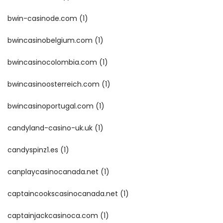
bwin-casinode.com
(1)
bwincasinobelgium.com
(1)
bwincasinocolombia.com
(1)
bwincasinoosterreich.com
(1)
bwincasinoportugal.com
(1)
candyland-casino-uk.uk
(1)
candyspinz1.es
(1)
canplaycasinocanada.net
(1)
captaincookscasinocanada.net
(1)
captainjackcasinoca.com
(1)