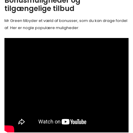
Bonusmuligheder og
tilgængelige tilbud
Mr Green tilbyder et væld af bonusser, som du kan drage fordel
af. Her er nogle populære muligheder: