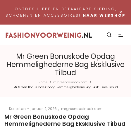
ONTDEK HIPPE EN BETAALBARE KLEDING,
×
SCHOENEN EN ACCESSOIRES!
NAAR WEBSHOP
Mr Green Bonuskode Opdag
Hemmelighederne Bag Eksklusive
Tilbud
Home
mrgreencasinodk.com
/
/
Mr Green Bonuskode Opdag Hemmelighederne Bag Eksklusive Tilbud
Posted
Posted
By
Kaiiestan
januari 2, 2026
mrgreencasinodk.com
on
in
Mr Green Bonuskode Opdag
Hemmelighederne Bag Eksklusive Tilbud