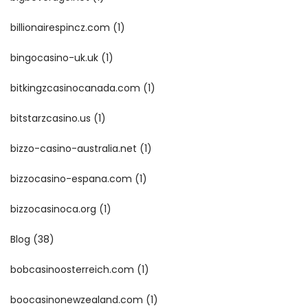
billionairespincz.com
(1)
bingocasino-uk.uk
(1)
bitkingzcasinocanada.com
(1)
bitstarzcasino.us
(1)
bizzo-casino-australia.net
(1)
bizzocasino-espana.com
(1)
bizzocasinoca.org
(1)
Blog
(38)
bobcasinoosterreich.com
(1)
boocasinonewzealand.com
(1)