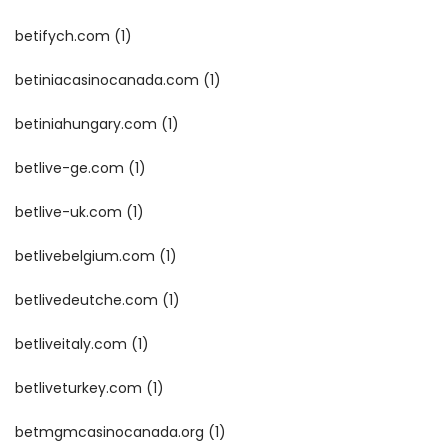
betifych.com
(1)
betiniacasinocanada.com
(1)
betiniahungary.com
(1)
betlive-ge.com
(1)
betlive-uk.com
(1)
betlivebelgium.com
(1)
betlivedeutche.com
(1)
betliveitaly.com
(1)
betliveturkey.com
(1)
betmgmcasinocanada.org
(1)