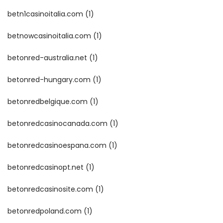
betn1casinoitalia.com
(1)
betnowcasinoitalia.com
(1)
betonred-australia.net
(1)
betonred-hungary.com
(1)
betonredbelgique.com
(1)
betonredcasinocanada.com
(1)
betonredcasinoespana.com
(1)
betonredcasinopt.net
(1)
betonredcasinosite.com
(1)
betonredpoland.com
(1)