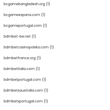
bcgamebangladesh.org
(1)
bcgameespana.com
(1)
bcgameportugal.com
(1)
bdmbet-be.net
(1)
bdmbetcasinopolska.com
(1)
bdmbetfrance.org
(1)
bdmbetitalia.com
(1)
bdmbetportugal.com
(1)
bdmbetsaustralia.com
(1)
bdmbetsportugal.com
(1)