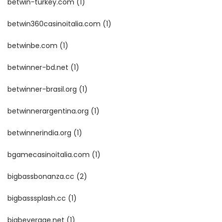
betwin-turkey.com
(1)
betwin360casinoitalia.com
(1)
betwinbe.com
(1)
betwinner-bd.net
(1)
betwinner-brasil.org
(1)
betwinnerargentina.org
(1)
betwinnerindia.org
(1)
bgamecasinoitalia.com
(1)
bigbassbonanza.cc
(2)
bigbasssplash.cc
(1)
bigbeverage.net
(1)