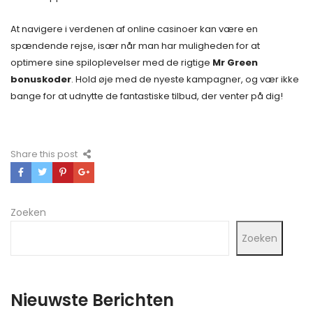
At navigere i verdenen af online casinoer kan være en
spændende rejse, især når man har muligheden for at
optimere sine spiloplevelser med de rigtige
Mr Green
bonuskoder
. Hold øje med de nyeste kampagner, og vær ikke
bange for at udnytte de fantastiske tilbud, der venter på dig!
Share this post
Zoeken
Zoeken
Nieuwste Berichten