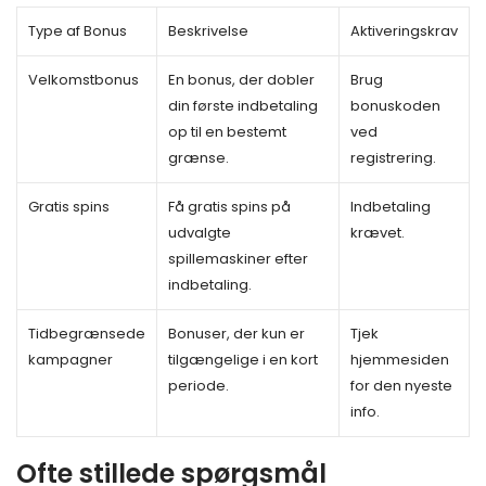
Type af Bonus
Beskrivelse
Aktiveringskrav
Velkomstbonus
En bonus, der dobler
Brug
din første indbetaling
bonuskoden
op til en bestemt
ved
grænse.
registrering.
Gratis spins
Få gratis spins på
Indbetaling
udvalgte
krævet.
spillemaskiner efter
indbetaling.
Tidbegrænsede
Bonuser, der kun er
Tjek
kampagner
tilgængelige i en kort
hjemmesiden
periode.
for den nyeste
info.
Ofte stillede spørgsmål