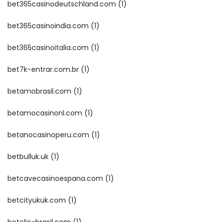
bet365casinodeutschland.com
(1)
bet365casinoindia.com
(1)
bet365casinoitalia.com
(1)
bet7k-entrar.com.br
(1)
betamobrasil.com
(1)
betamocasinonl.com
(1)
betanocasinoperu.com
(1)
betbulluk.uk
(1)
betcavecasinoespana.com
(1)
betcityukuk.com
(1)