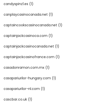
candyspinz1.es
(1)
canplaycasinocanada.net
(1)
captaincookscasinocanada.net
(1)
captainjackcasinoca.com
(1)
captainjackcasinocanada.net
(1)
captainjackcasinofrance.com
(1)
casadonramon.com.mx
(1)
casapariurilor-hungary.com
(1)
casapariurilor-nl.com
(1)
cascbar.co.uk
(1)