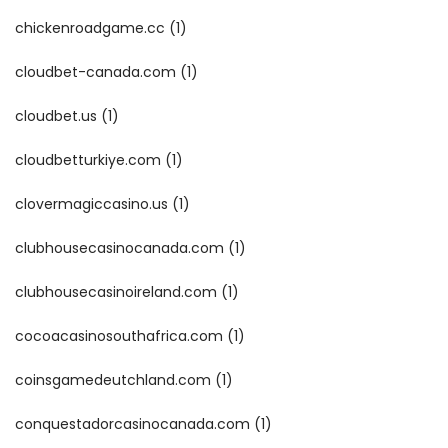
chickenroadgame.cc
(1)
cloudbet-canada.com
(1)
cloudbet.us
(1)
cloudbetturkiye.com
(1)
clovermagiccasino.us
(1)
clubhousecasinocanada.com
(1)
clubhousecasinoireland.com
(1)
cocoacasinosouthafrica.com
(1)
coinsgamedeutchland.com
(1)
conquestadorcasinocanada.com
(1)