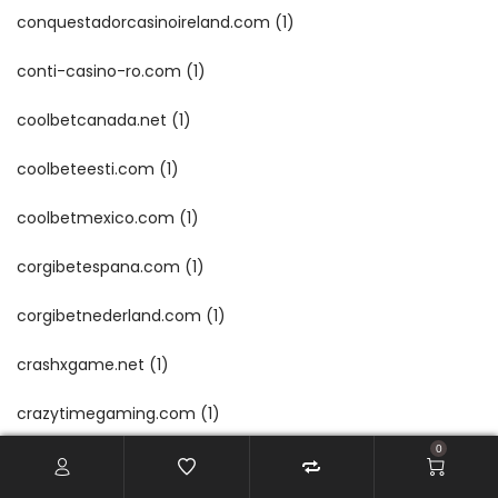
conquestadorcasinoireland.com
(1)
conti-casino-ro.com
(1)
coolbetcanada.net
(1)
coolbeteesti.com
(1)
coolbetmexico.com
(1)
corgibetespana.com
(1)
corgibetnederland.com
(1)
crashxgame.net
(1)
crazytimegaming.com
(1)
0
cresuscasinofrance.net
(1)