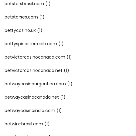
betstarsbrasil.com
(1)
betstarses.com
(1)
bettycasino.uk
(1)
bettyspinosterreich.com
(1)
betvictorcasinocanada.com
(1)
betvictorcasinocanada.net
(1)
betwaycasinoargentina.com
(1)
betwaycasinocanada.net
(1)
betwaycasinoindia.com
(1)
betwin-brasil.com
(1)