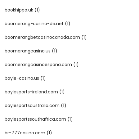
bookhippo.uk
(1)
boomerang-casino-de.net
(1)
boomerangbetcasinocanada.com
(1)
boomerangcasino.us
(1)
boomerangcasinoespana.com
(1)
boyle-casino.us
(1)
boylesports-ireland.com
(1)
boylesportsaustralia.com
(1)
boylesportssouthafrica.com
(1)
br-777casino.com
(1)