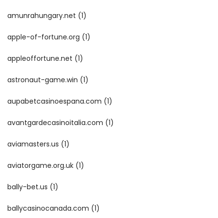
amunrahungary.net
(1)
apple-of-fortune.org
(1)
appleoffortune.net
(1)
astronaut-game.win
(1)
aupabetcasinoespana.com
(1)
avantgardecasinoitalia.com
(1)
aviamasters.us
(1)
aviatorgame.org.uk
(1)
bally-bet.us
(1)
ballycasinocanada.com
(1)