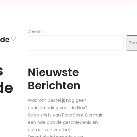
Zoeken
nde
Zoe
s
Nieuwste
de
Berichten
Waarom bestel jij nog geen
bedrijfskleding voor de klus?
Retro shirts van Paris Saint Germain:
een ode aan de geschiedenis en
cultuur van voetbal