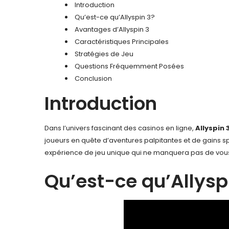
Introduction
Qu’est-ce qu’Allyspin 3?
Avantages d’Allyspin 3
Caractéristiques Principales
Stratégies de Jeu
Questions Fréquemment Posées
Conclusion
Introduction
Dans l’univers fascinant des casinos en ligne,
Allyspin 
joueurs en quête d’aventures palpitantes et de gains sp
expérience de jeu unique qui ne manquera pas de vous
Qu’est-ce qu’Allysp