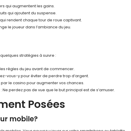
ters qui augmentent les gains.
tuits qui ajoutent du suspense.
 qui rendent chaque tour de roue captivant.
ge le joueur dans l’ambiance du jeu.
i quelques stratégies à suivre :
 les règles du jeu avant de commencer.
nez-vous-y pour éviter de perdre trop d’argent.
ts par le casino pour augmenter vos chances.
: Ne perdez pas de vue que le but principal est de s’amuser.
ment Posées
 sur mobile?
eils mobiles. Vous pouvez y jouer sur votre smartphone ou tablette.