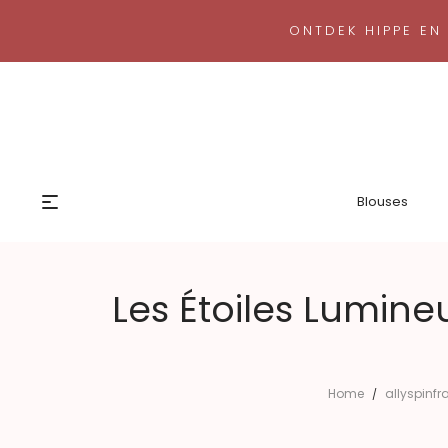
ONTDEK HIPPE EN
Blouses
Les Étoiles Lumine
Home
allyspinf
/