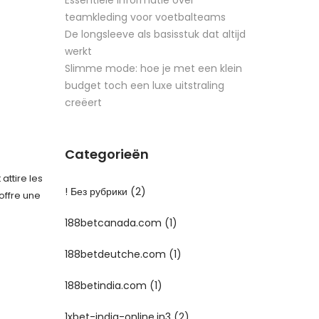
Essentiële informatie over
teamkleding voor voetbalteams
De longsleeve als basisstuk dat altijd
werkt
Slimme mode: hoe je met een klein
budget toch een luxe uitstraling
creëert
Categorieën
attire les
! Без рубрики
(2)
offre une
188betcanada.com
(1)
188betdeutche.com
(1)
188betindia.com
(1)
1xbet-india-online.in3
(2)