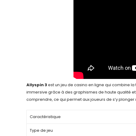
Allyspin 3
est un jeu de casino en ligne qui combine la
immersive grâce à des graphismes de haute qualité et u
comprendre, ce qui permet aux joueurs de s’y plonger
Caractéristique
Type de jeu