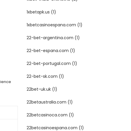
1xbetapk.us
(1)
1xbetcasinoespana.com
(1)
22-bet-argentina.com
(1)
22-bet-espana.com
(1)
22-bet-portugal.com
(1)
22-bet-sk.com
(1)
rience
22bet-uk.uk
(1)
22betaustralia.com
(1)
22betcasinoca.com
(1)
22betcasinoespana.com
(1)