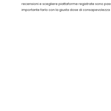
recensioni e scegliere piattaforme registrate sono pass
importante farlo con la giusta dose di consapevolezza e