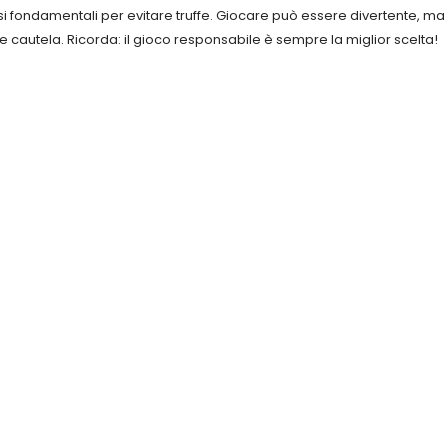
i fondamentali per evitare truffe. Giocare può essere divertente, ma
 cautela. Ricorda: il gioco responsabile è sempre la miglior scelta!