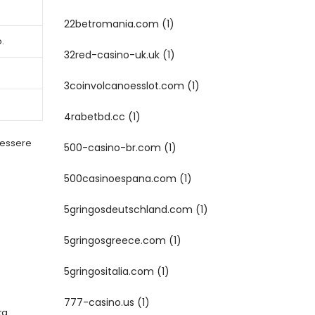
22betromania.com
(1)
.
32red-casino-uk.uk
(1)
3coinvolcanoesslot.com
(1)
4rabetbd.cc
(1)
 essere
500-casino-br.com
(1)
500casinoespana.com
(1)
5gringosdeutschland.com
(1)
5gringosgreece.com
(1)
5gringositalia.com
(1)
777-casino.us
(1)
ta.