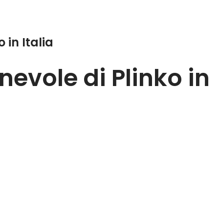
 in Italia
evole di Plinko in