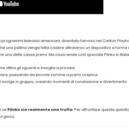
nei programmi televisivi americani, diventato famoso nel Carlton Playh
 che una pallina venga fatta cadere attraverso un dispositivo a forma 
e una delle casse premi. Ma cosa rende così speciale Plinko in Itali
one attira gli sguardi e invoglia a provare.
riare, passando da piccole somme a premi cospicui.
i svolge in gruppo, creando momenti di condivisione e divertimento.
è se
Plinko sia realmente una truffa
. Per affrontare questa questi
ul gioco.