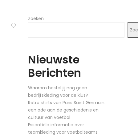
Zoeken
Zoe
Nieuwste
Berichten
Waarom bestel jij nog geen
bedrijfskleding voor de klus?
Retro shirts van Paris Saint Germain:
een ode aan de geschiedenis en
cultuur van voetbal
Essentiële informatie over
teamkleding voor voetbalteams