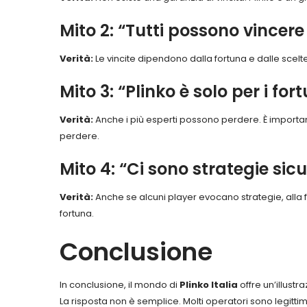
Mito 2: “Tutti possono vincere
Verità:
Le vincite dipendono dalla fortuna e dalle scelte f
Mito 3: “Plinko è solo per i fort
Verità:
Anche i più esperti possono perdere. È importan
perdere.
Mito 4: “Ci sono strategie sicu
Verità:
Anche se alcuni player evocano strategie, alla fi
fortuna.
Conclusione
In conclusione, il mondo di
Plinko Italia
offre un’illustr
La risposta non è semplice. Molti operatori sono legitti