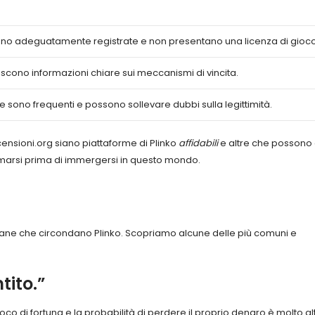
ono adeguatamente registrate e non presentano una licenza di gioco
iscono informazioni chiare sui meccanismi di vincita.
 sono frequenti e possono sollevare dubbi sulla legittimità.
censioni.org
siano piattaforme di Plinko
affidabili
e altre che possono
ormarsi prima di immergersi in questo mondo.
olitane che circondano Plinko. Scopriamo alcune delle più comuni e
tito.”
ioco di fortuna e la probabilità di perdere il proprio denaro è molto al