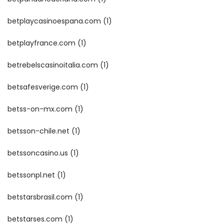
betplaycasinoespana.com
(1)
betplayfrance.com
(1)
betrebelscasinoitalia.com
(1)
betsafesverige.com
(1)
betss-on-mx.com
(1)
betsson-chile.net
(1)
betssoncasino.us
(1)
betssonpl.net
(1)
betstarsbrasil.com
(1)
betstarses.com
(1)