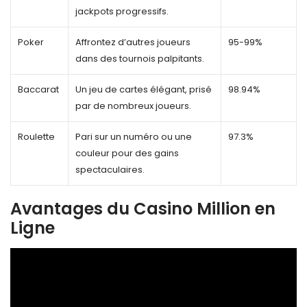
jackpots progressifs.
Poker
Affrontez d’autres joueurs
95-99%
dans des tournois palpitants.
Baccarat
Un jeu de cartes élégant, prisé
98.94%
par de nombreux joueurs.
Roulette
Pari sur un numéro ou une
97.3%
couleur pour des gains
spectaculaires.
Avantages du Casino Million en
Ligne