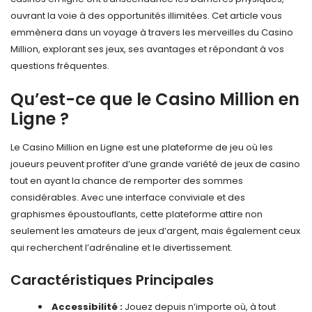
ouvrant la voie à des opportunités illimitées. Cet article vous
emmènera dans un voyage à travers les merveilles du Casino
Million, explorant ses jeux, ses avantages et répondant à vos
questions fréquentes.
Qu’est-ce que le Casino Million en
Ligne ?
Le Casino Million en Ligne est une plateforme de jeu où les
joueurs peuvent profiter d’une grande variété de jeux de casino
tout en ayant la chance de remporter des sommes
considérables. Avec une interface conviviale et des
graphismes époustouflants, cette plateforme attire non
seulement les amateurs de jeux d’argent, mais également ceux
qui recherchent l’adrénaline et le divertissement.
Caractéristiques Principales
Accessibilité :
Jouez depuis n’importe où, à tout