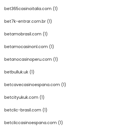
bet365casinoitalia.com
(1)
bet7k-entrar.com.br
(1)
betamobrasil.com
(1)
betamocasinonl.com
(1)
betanocasinoperu.com
(1)
betbulluk.uk
(1)
betcavecasinoespana.com
(1)
betcityukuk.com
(1)
betclic-brasil.com
(1)
betcliccasinoespana.com
(1)