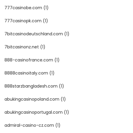
777casinobe.com
(1)
777casinopk.com
(1)
7bitcasinodeutschland.com
(1)
7bitcasinonz.net
(1)
888-casinofrance.com
(1)
8888casinoitaly.com
(1)
888starzbangladesh.com
(1)
abukingcasinopoland.com
(1)
abukingcasinoportugal.com
(1)
admiral-casino-cz.com
(1)