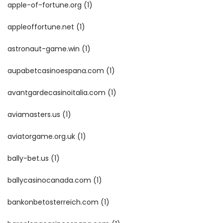
apple-of-fortune.org
(1)
appleoffortune.net
(1)
astronaut-game.win
(1)
aupabetcasinoespana.com
(1)
avantgardecasinoitalia.com
(1)
aviamasters.us
(1)
aviatorgame.org.uk
(1)
bally-bet.us
(1)
ballycasinocanada.com
(1)
bankonbetosterreich.com
(1)