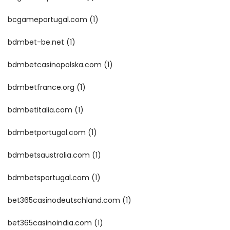
bcgameportugal.com
(1)
bdmbet-be.net
(1)
bdmbetcasinopolska.com
(1)
bdmbetfrance.org
(1)
bdmbetitalia.com
(1)
bdmbetportugal.com
(1)
bdmbetsaustralia.com
(1)
bdmbetsportugal.com
(1)
bet365casinodeutschland.com
(1)
bet365casinoindia.com
(1)