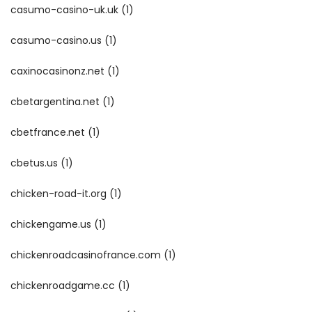
casumo-casino-uk.uk
(1)
casumo-casino.us
(1)
caxinocasinonz.net
(1)
cbetargentina.net
(1)
cbetfrance.net
(1)
cbetus.us
(1)
chicken-road-it.org
(1)
chickengame.us
(1)
chickenroadcasinofrance.com
(1)
chickenroadgame.cc
(1)