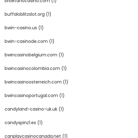
brbetanocasino.com
(1)
buffaloblitzslot.org
(1)
bwin-casino.us
(1)
bwin-casinode.com
(1)
bwincasinobelgium.com
(1)
bwincasinocolombia.com
(1)
bwincasinoosterreich.com
(1)
bwincasinoportugal.com
(1)
candyland-casino-uk.uk
(1)
candyspinz1.es
(1)
canplaycasinocanada.net
(1)