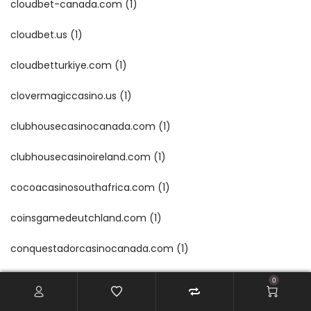
cloudbet-canada.com
(1)
cloudbet.us
(1)
cloudbetturkiye.com
(1)
clovermagiccasino.us
(1)
clubhousecasinocanada.com
(1)
clubhousecasinoireland.com
(1)
cocoacasinosouthafrica.com
(1)
coinsgamedeutchland.com
(1)
conquestadorcasinocanada.com
(1)
conquestadorcasinoireland.com
(1)
0
conti-casino-ro.com
(1)