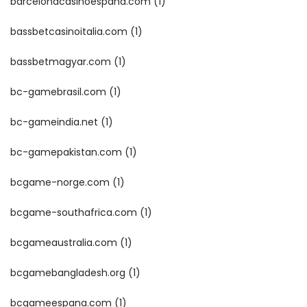
barcelonacasinoespana.com
(1)
bassbetcasinoitalia.com
(1)
bassbetmagyar.com
(1)
bc-gamebrasil.com
(1)
bc-gameindia.net
(1)
bc-gamepakistan.com
(1)
bcgame-norge.com
(1)
bcgame-southafrica.com
(1)
bcgameaustralia.com
(1)
bcgamebangladesh.org
(1)
bcgameespana.com
(1)