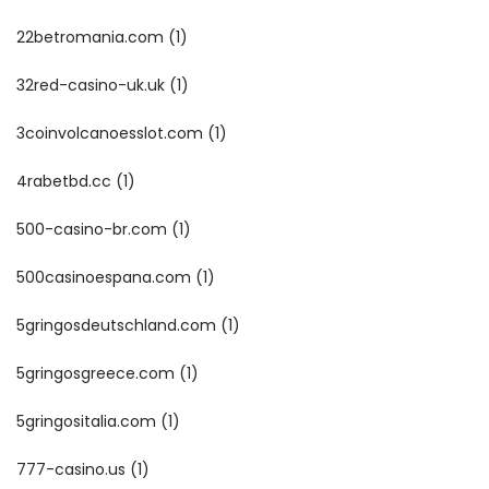
22betromania.com
(1)
32red-casino-uk.uk
(1)
3coinvolcanoesslot.com
(1)
4rabetbd.cc
(1)
500-casino-br.com
(1)
500casinoespana.com
(1)
5gringosdeutschland.com
(1)
5gringosgreece.com
(1)
5gringositalia.com
(1)
777-casino.us
(1)