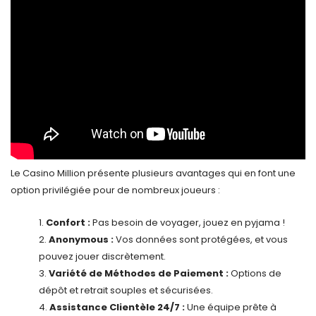
Le Casino Million présente plusieurs avantages qui en font une
option privilégiée pour de nombreux joueurs :
Confort :
Pas besoin de voyager, jouez en pyjama !
Anonymous :
Vos données sont protégées, et vous
pouvez jouer discrètement.
Variété de Méthodes de Paiement :
Options de
dépôt et retrait souples et sécurisées.
Assistance Clientèle 24/7 :
Une équipe prête à