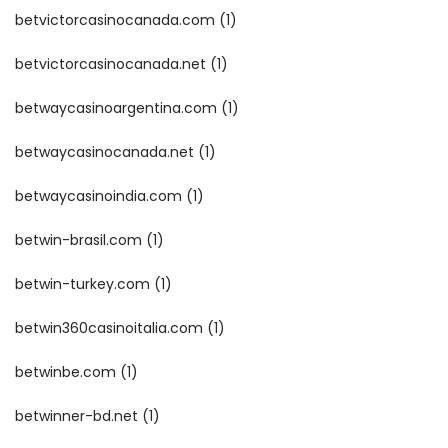
betvictorcasinocanada.com
(1)
betvictorcasinocanada.net
(1)
betwaycasinoargentina.com
(1)
betwaycasinocanada.net
(1)
betwaycasinoindia.com
(1)
betwin-brasil.com
(1)
betwin-turkey.com
(1)
betwin360casinoitalia.com
(1)
betwinbe.com
(1)
betwinner-bd.net
(1)