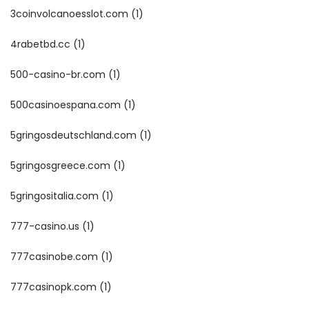
3coinvolcanoesslot.com
(1)
4rabetbd.cc
(1)
500-casino-br.com
(1)
500casinoespana.com
(1)
5gringosdeutschland.com
(1)
5gringosgreece.com
(1)
5gringositalia.com
(1)
777-casino.us
(1)
777casinobe.com
(1)
777casinopk.com
(1)