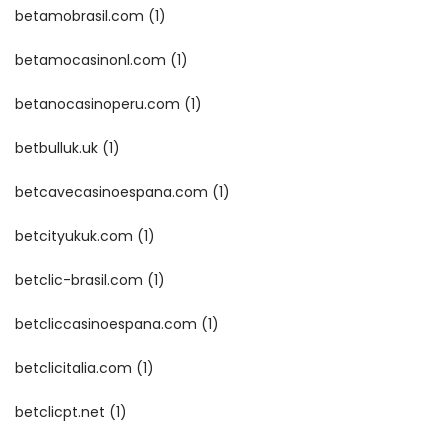
betamobrasil.com
(1)
betamocasinonl.com
(1)
betanocasinoperu.com
(1)
betbulluk.uk
(1)
betcavecasinoespana.com
(1)
betcityukuk.com
(1)
betclic-brasil.com
(1)
betcliccasinoespana.com
(1)
betclicitalia.com
(1)
betclicpt.net
(1)