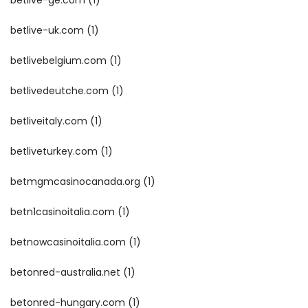
betlive-ge.com
(1)
betlive-uk.com
(1)
betlivebelgium.com
(1)
betlivedeutche.com
(1)
betliveitaly.com
(1)
betliveturkey.com
(1)
betmgmcasinocanada.org
(1)
betn1casinoitalia.com
(1)
betnowcasinoitalia.com
(1)
betonred-australia.net
(1)
betonred-hungary.com
(1)