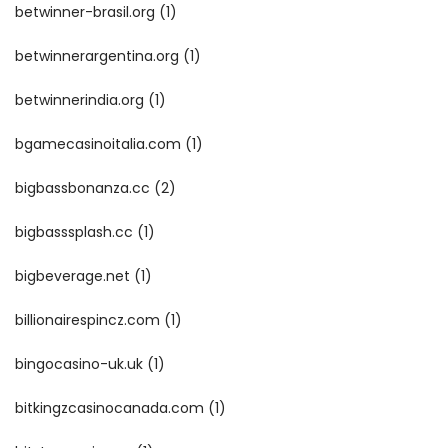
betwinner-brasil.org
(1)
betwinnerargentina.org
(1)
betwinnerindia.org
(1)
bgamecasinoitalia.com
(1)
bigbassbonanza.cc
(2)
bigbasssplash.cc
(1)
bigbeverage.net
(1)
billionairespincz.com
(1)
bingocasino-uk.uk
(1)
bitkingzcasinocanada.com
(1)