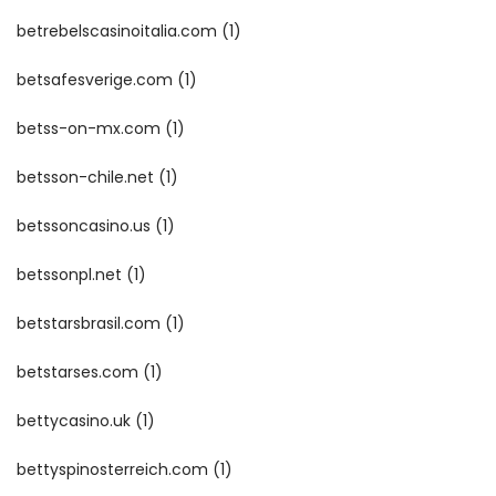
betrebelscasinoitalia.com
(1)
betsafesverige.com
(1)
betss-on-mx.com
(1)
betsson-chile.net
(1)
betssoncasino.us
(1)
betssonpl.net
(1)
betstarsbrasil.com
(1)
betstarses.com
(1)
bettycasino.uk
(1)
bettyspinosterreich.com
(1)