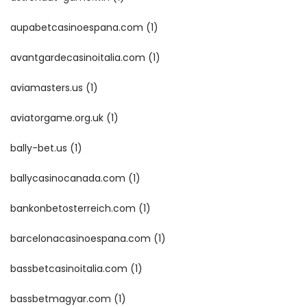
aupabetcasinoespana.com
(1)
avantgardecasinoitalia.com
(1)
aviamasters.us
(1)
aviatorgame.org.uk
(1)
bally-bet.us
(1)
ballycasinocanada.com
(1)
bankonbetosterreich.com
(1)
barcelonacasinoespana.com
(1)
bassbetcasinoitalia.com
(1)
bassbetmagyar.com
(1)