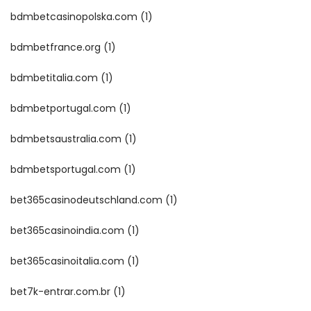
bdmbetcasinopolska.com
(1)
bdmbetfrance.org
(1)
bdmbetitalia.com
(1)
bdmbetportugal.com
(1)
bdmbetsaustralia.com
(1)
bdmbetsportugal.com
(1)
bet365casinodeutschland.com
(1)
bet365casinoindia.com
(1)
bet365casinoitalia.com
(1)
bet7k-entrar.com.br
(1)