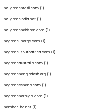
bc-gamebrasil.com
(1)
bc-gameindia.net
(1)
bc-gamepakistan.com
(1)
bcgame-norge.com
(1)
bcgame-southafrica.com
(1)
bcgameaustralia.com
(1)
bcgamebangladesh.org
(1)
bcgameespana.com
(1)
bcgameportugal.com
(1)
bdmbet-be.net
(1)