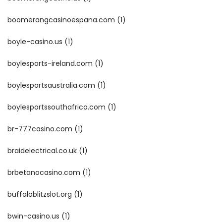
boomerangcasinoespana.com
(1)
boyle-casino.us
(1)
boylesports-ireland.com
(1)
boylesportsaustralia.com
(1)
boylesportssouthafrica.com
(1)
br-777casino.com
(1)
braidelectrical.co.uk
(1)
brbetanocasino.com
(1)
buffaloblitzslot.org
(1)
bwin-casino.us
(1)