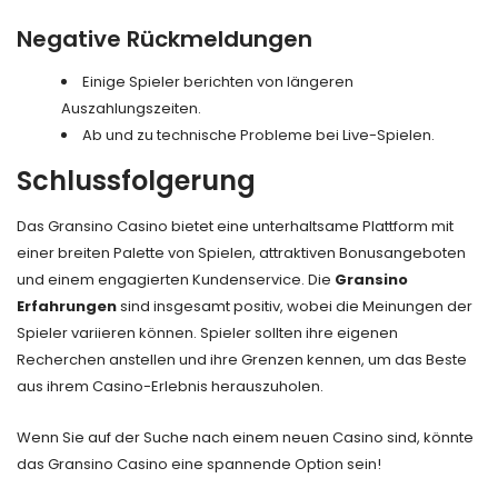
Negative Rückmeldungen
Einige Spieler berichten von längeren
Auszahlungszeiten.
Ab und zu technische Probleme bei Live-Spielen.
Schlussfolgerung
Das Gransino Casino bietet eine unterhaltsame Plattform mit
einer breiten Palette von Spielen, attraktiven Bonusangeboten
und einem engagierten Kundenservice. Die
Gransino
Erfahrungen
sind insgesamt positiv, wobei die Meinungen der
Spieler variieren können. Spieler sollten ihre eigenen
Recherchen anstellen und ihre Grenzen kennen, um das Beste
aus ihrem Casino-Erlebnis herauszuholen.
Wenn Sie auf der Suche nach einem neuen Casino sind, könnte
das Gransino Casino eine spannende Option sein!