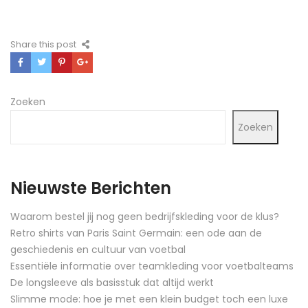
Share this post
Zoeken
Zoeken
Nieuwste Berichten
Waarom bestel jij nog geen bedrijfskleding voor de klus?
Retro shirts van Paris Saint Germain: een ode aan de
geschiedenis en cultuur van voetbal
Essentiële informatie over teamkleding voor voetbalteams
De longsleeve als basisstuk dat altijd werkt
Slimme mode: hoe je met een klein budget toch een luxe