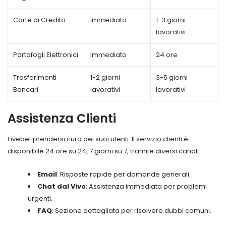
Carte di Credito
Immediato
1-3 giorni
lavorativi
Portafogli Elettronici
Immediato
24 ore
Trasferimenti
1-2 giorni
3-5 giorni
Bancari
lavorativi
lavorativi
Assistenza Clienti
Fivebet prendersi cura dei suoi utenti. Il servizio clienti è
disponibile 24 ore su 24, 7 giorni su 7, tramite diversi canali:
Email
: Risposte rapide per domande generali.
Chat dal Vivo
: Assistenza immediata per problemi
urgenti.
FAQ
: Sezione dettagliata per risolvere dubbi comuni.