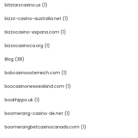
bitstarzcasino.us
(1)
bizzo-casino-australia.net
(1)
bizzocasino-espana.com
(1)
bizzocasinoca.org
(1)
Blog
(38)
bobcasinoosterreich.com
(1)
boocasinonewzealand.com
(1)
bookhippo.uk
(1)
boomerang-casino-de.net
(1)
boomerangbetcasinocanada.com
(1)