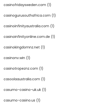
casinofridaysweden.com
(1)
casinogurusouthafrica.com
(1)
casinoinfinityaustralia.com
(1)
casinoinfinityonline.com.de
(1)
casinokingdomnz.net
(1)
casinonv.win
(1)
casinotropeznz.com
(1)
casoolaaustralia.com
(1)
casumo-casino-uk.uk
(1)
casumo-casino.us
(1)