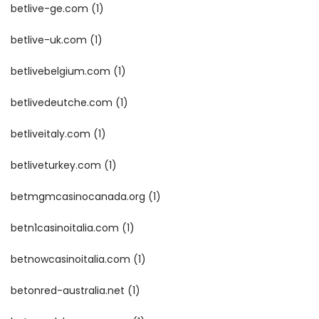
betlive-ge.com
(1)
betlive-uk.com
(1)
betlivebelgium.com
(1)
betlivedeutche.com
(1)
betliveitaly.com
(1)
betliveturkey.com
(1)
betmgmcasinocanada.org
(1)
betn1casinoitalia.com
(1)
betnowcasinoitalia.com
(1)
betonred-australia.net
(1)