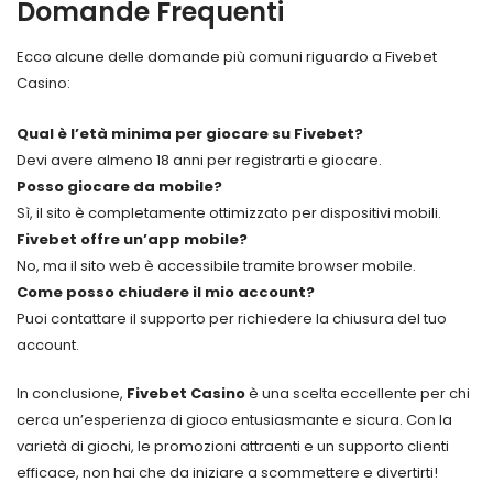
Domande Frequenti
Ecco alcune delle domande più comuni riguardo a Fivebet
Casino:
Qual è l’età minima per giocare su Fivebet?
Devi avere almeno 18 anni per registrarti e giocare.
Posso giocare da mobile?
Sì, il sito è completamente ottimizzato per dispositivi mobili.
Fivebet offre un’app mobile?
No, ma il sito web è accessibile tramite browser mobile.
Come posso chiudere il mio account?
Puoi contattare il supporto per richiedere la chiusura del tuo
account.
In conclusione,
Fivebet Casino
è una scelta eccellente per chi
cerca un’esperienza di gioco entusiasmante e sicura. Con la
varietà di giochi, le promozioni attraenti e un supporto clienti
efficace, non hai che da iniziare a scommettere e divertirti!