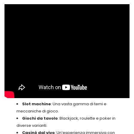
Slot machine
: Una vasta gamma di temi e
meccaniche di gioco.
Giochi da tavolo
: Blackjack, roulette e poker in
diverse varianti.
Casinò dal vivo
: Un’esperienza immersiva con