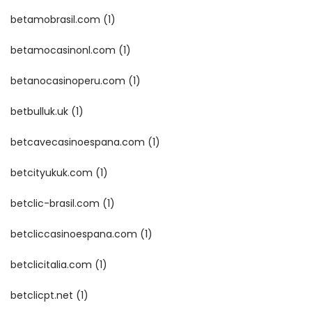
betamobrasil.com
(1)
betamocasinonl.com
(1)
betanocasinoperu.com
(1)
betbulluk.uk
(1)
betcavecasinoespana.com
(1)
betcityukuk.com
(1)
betclic-brasil.com
(1)
betcliccasinoespana.com
(1)
betclicitalia.com
(1)
betclicpt.net
(1)