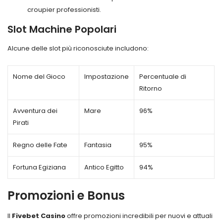
croupier professionisti.
Slot Machine Popolari
Alcune delle slot più riconosciute includono:
Nome del Gioco
Impostazione
Percentuale di
Ritorno
Avventura dei
Mare
96%
Pirati
Regno delle Fate
Fantasia
95%
Fortuna Egiziana
Antico Egitto
94%
Promozioni e Bonus
Il
Fivebet Casino
offre promozioni incredibili per nuovi e attuali