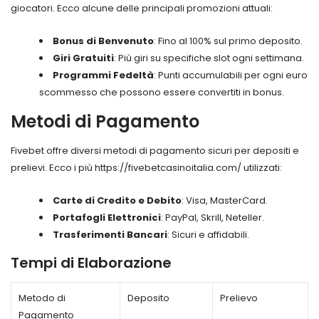
giocatori. Ecco alcune delle principali promozioni attuali:
Bonus di Benvenuto
: Fino al 100% sul primo deposito.
Giri Gratuiti
: Più giri su specifiche slot ogni settimana.
Programmi Fedeltà
: Punti accumulabili per ogni euro
scommesso che possono essere convertiti in bonus.
Metodi di Pagamento
Fivebet offre diversi metodi di pagamento sicuri per depositi e
prelievi. Ecco i più
https://fivebetcasinoitalia.com/
utilizzati:
Carte di Credito e Debito
: Visa, MasterCard.
Portafogli Elettronici
: PayPal, Skrill, Neteller.
Trasferimenti Bancari
: Sicuri e affidabili.
Tempi di Elaborazione
Metodo di
Deposito
Prelievo
Pagamento