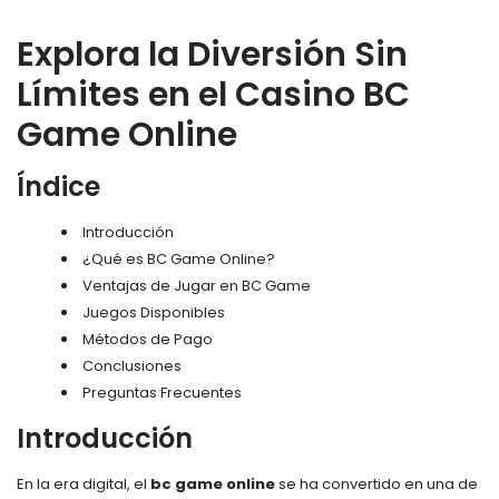
Explora la Diversión Sin
Límites en el Casino BC
Game Online
Índice
Introducción
¿Qué es BC Game Online?
Ventajas de Jugar en BC Game
Juegos Disponibles
Métodos de Pago
Conclusiones
Preguntas Frecuentes
Introducción
En la era digital, el
bc game online
se ha convertido en una de