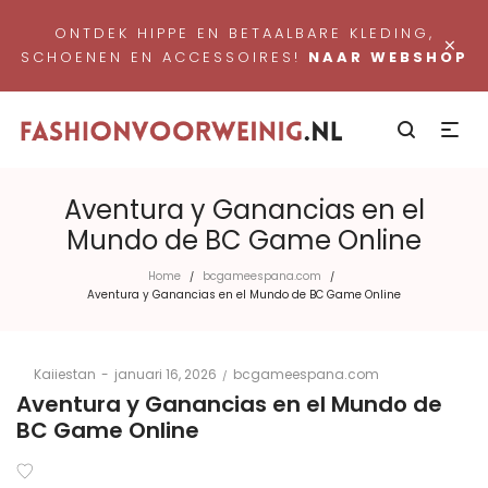
ONTDEK HIPPE EN BETAALBARE KLEDING,
×
SCHOENEN EN ACCESSOIRES!
NAAR WEBSHOP
Aventura y Ganancias en el
Mundo de BC Game Online
Home
bcgameespana.com
/
/
Aventura y Ganancias en el Mundo de BC Game Online
Posted
Posted
By
Kaiiestan
januari 16, 2026
bcgameespana.com
on
in
Aventura y Ganancias en el Mundo de
BC Game Online