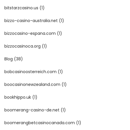
bitstarzcasino.us
(1)
bizzo-casino-australia.net
(1)
bizzocasino-espana.com
(1)
bizzocasinoca.org
(1)
Blog
(38)
bobcasinoosterreich.com
(1)
boocasinonewzealand.com
(1)
bookhippo.uk
(1)
boomerang-casino-de.net
(1)
boomerangbetcasinocanada.com
(1)