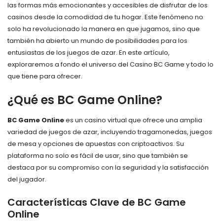
las formas más emocionantes y accesibles de disfrutar de los
casinos desde la comodidad de tu hogar. Este fenómeno no
solo ha revolucionado la manera en que jugamos, sino que
también ha abierto un mundo de posibilidades para los
entusiastas de los juegos de azar. En este artículo,
exploraremos a fondo el universo del Casino BC Game y todo lo
que tiene para ofrecer.
¿Qué es BC Game Online?
BC Game Online
es un casino virtual que ofrece una amplia
variedad de juegos de azar, incluyendo tragamonedas, juegos
de mesa y opciones de apuestas con criptoactivos. Su
plataforma no solo es fácil de usar, sino que también se
destaca por su compromiso con la seguridad y la satisfacción
del jugador.
Características Clave de BC Game
Online