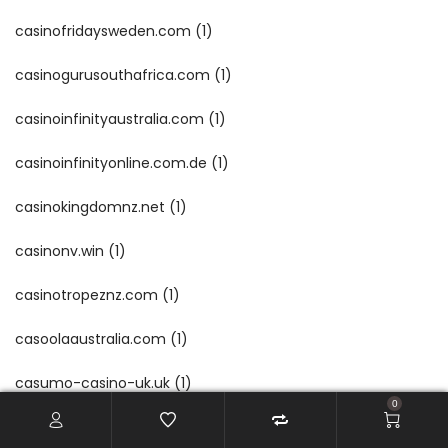
casinofridaysweden.com
(1)
casinogurusouthafrica.com
(1)
casinoinfinityaustralia.com
(1)
casinoinfinityonline.com.de
(1)
casinokingdomnz.net
(1)
casinonv.win
(1)
casinotropeznz.com
(1)
casoolaaustralia.com
(1)
casumo-casino-uk.uk
(1)
0
casumo-casino.us
(1)