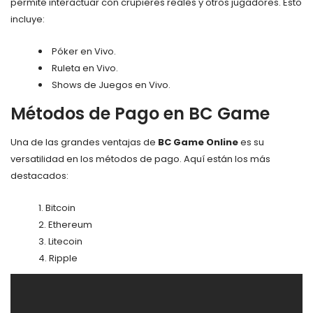
permite interactuar con crupieres reales y otros jugadores. Esto
incluye:
Póker en Vivo.
Ruleta en Vivo.
Shows de Juegos en Vivo.
Métodos de Pago en BC Game
Una de las grandes ventajas de
BC Game Online
es su
versatilidad en los métodos de pago. Aquí están los más
destacados:
Bitcoin
Ethereum
Litecoin
Ripple