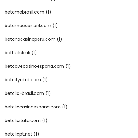
betamobrasil.com
(1)
betamocasinonl.com
(1)
betanocasinoperu.com
(1)
betbulluk.uk
(1)
betcavecasinoespana.com
(1)
betcityukuk.com
(1)
betclic-brasil.com
(1)
betcliccasinoespana.com
(1)
betclicitalia.com
(1)
betclicpt.net
(1)