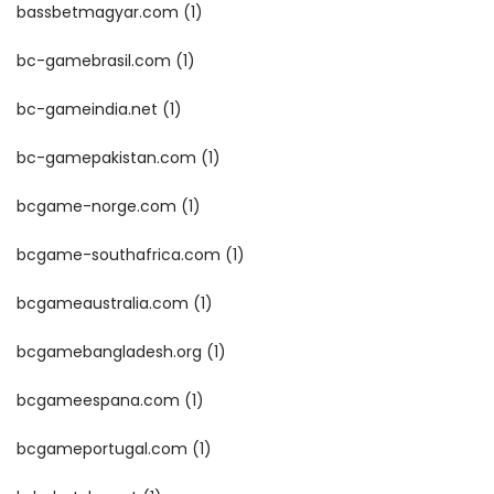
bassbetmagyar.com
(1)
bc-gamebrasil.com
(1)
bc-gameindia.net
(1)
bc-gamepakistan.com
(1)
bcgame-norge.com
(1)
bcgame-southafrica.com
(1)
bcgameaustralia.com
(1)
bcgamebangladesh.org
(1)
bcgameespana.com
(1)
bcgameportugal.com
(1)