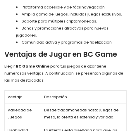
Plataforma accesible y de fácil navegación.
Amplia gama de juegos, incluidos juegos exclusivos.
Soporte para múltiples criptomonedas.
Bonos y promociones atractivas para nuevos
jugadores.
Comunidad activa y programas de fidelización.
Ventajas de Jugar en BC Game
Elegir
BC Game Online
para tus juegos de azar tiene
numerosas ventajas. A continuación, se presentan algunas de
las más destacadas:
Ventaja
Descripción
Variedad de
Desde tragamonedas hasta juegos de
Juegos
mesa, la oferta es extensa y variada.
Usabilidad
La interfaz está diseñada para que los