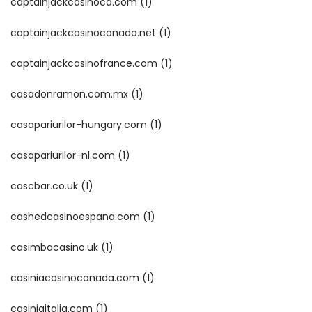
captainjackcasinoca.com
(1)
captainjackcasinocanada.net
(1)
captainjackcasinofrance.com
(1)
casadonramon.com.mx
(1)
casapariurilor-hungary.com
(1)
casapariurilor-nl.com
(1)
cascbar.co.uk
(1)
cashedcasinoespana.com
(1)
casimbacasino.uk
(1)
casiniacasinocanada.com
(1)
casiniaitalia.com
(1)