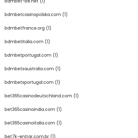
bdmbet-be.net
(1)
bdmbetcasinopolska.com
(1)
bdmbetfrance.org
(1)
bdmbetitalia.com
(1)
bdmbetportugal.com
(1)
bdmbetsaustralia.com
(1)
bdmbetsportugal.com
(1)
bet365casinodeutschland.com
(1)
bet365casinoindia.com
(1)
bet365casinoitalia.com
(1)
bet7k-entrar.com.br
(1)