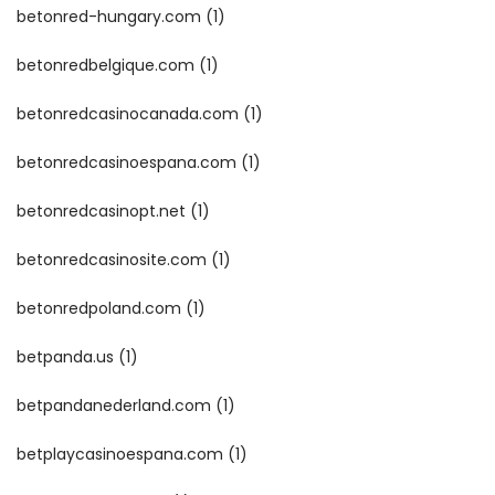
betonred-hungary.com
(1)
betonredbelgique.com
(1)
betonredcasinocanada.com
(1)
betonredcasinoespana.com
(1)
betonredcasinopt.net
(1)
betonredcasinosite.com
(1)
betonredpoland.com
(1)
betpanda.us
(1)
betpandanederland.com
(1)
betplaycasinoespana.com
(1)