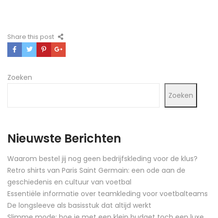
Share this post
Zoeken
Zoeken
Nieuwste Berichten
Waarom bestel jij nog geen bedrijfskleding voor de klus?
Retro shirts van Paris Saint Germain: een ode aan de
geschiedenis en cultuur van voetbal
Essentiële informatie over teamkleding voor voetbalteams
De longsleeve als basisstuk dat altijd werkt
Slimme mode: hoe je met een klein budget toch een luxe