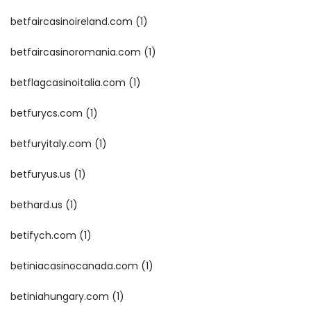
betfaircasinoireland.com
(1)
betfaircasinoromania.com
(1)
betflagcasinoitalia.com
(1)
betfurycs.com
(1)
betfuryitaly.com
(1)
betfuryus.us
(1)
bethard.us
(1)
betifych.com
(1)
betiniacasinocanada.com
(1)
betiniahungary.com
(1)