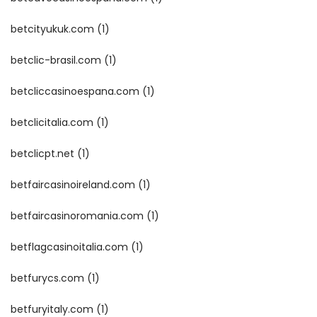
betcityukuk.com
(1)
betclic-brasil.com
(1)
betcliccasinoespana.com
(1)
betclicitalia.com
(1)
betclicpt.net
(1)
betfaircasinoireland.com
(1)
betfaircasinoromania.com
(1)
betflagcasinoitalia.com
(1)
betfurycs.com
(1)
betfuryitaly.com
(1)