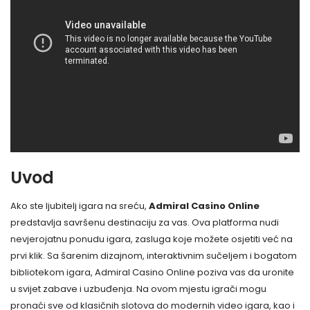
Uvod
Ako ste ljubitelj igara na sreću,
Admiral Casino Online
predstavlja savršenu destinaciju za vas. Ova platforma nudi
nevjerojatnu ponudu igara, zasluga koje možete osjetiti već na
prvi klik. Sa šarenim dizajnom, interaktivnim sučeljem i bogatom
bibliotekom igara, Admiral Casino Online poziva vas da uronite
u svijet zabave i uzbuđenja. Na ovom mjestu igrači mogu
pronaći sve od klasičnih slotova do modernih video igara, kao i