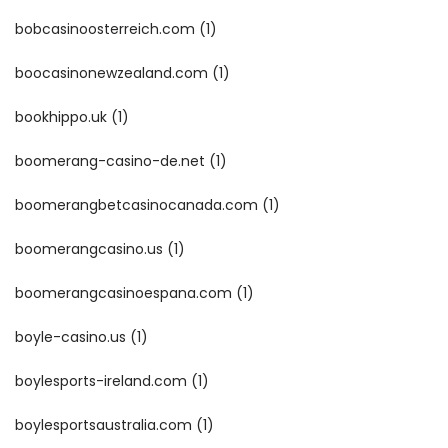
bobcasinoosterreich.com
(1)
boocasinonewzealand.com
(1)
bookhippo.uk
(1)
boomerang-casino-de.net
(1)
boomerangbetcasinocanada.com
(1)
boomerangcasino.us
(1)
boomerangcasinoespana.com
(1)
boyle-casino.us
(1)
boylesports-ireland.com
(1)
boylesportsaustralia.com
(1)