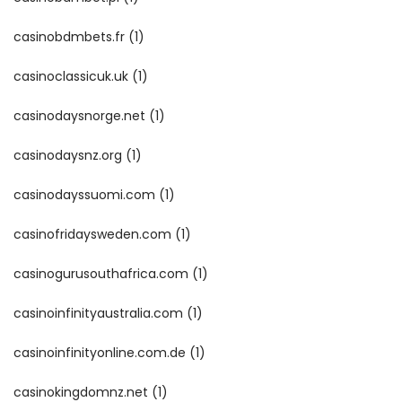
casinobdmbets.fr
(1)
casinoclassicuk.uk
(1)
casinodaysnorge.net
(1)
casinodaysnz.org
(1)
casinodayssuomi.com
(1)
casinofridaysweden.com
(1)
casinogurusouthafrica.com
(1)
casinoinfinityaustralia.com
(1)
casinoinfinityonline.com.de
(1)
casinokingdomnz.net
(1)