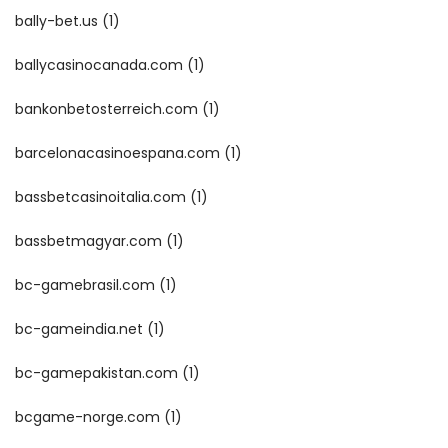
bally-bet.us
(1)
ballycasinocanada.com
(1)
bankonbetosterreich.com
(1)
barcelonacasinoespana.com
(1)
bassbetcasinoitalia.com
(1)
bassbetmagyar.com
(1)
bc-gamebrasil.com
(1)
bc-gameindia.net
(1)
bc-gamepakistan.com
(1)
bcgame-norge.com
(1)