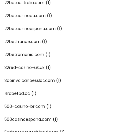
22betaustralia.com
(1)
22betcasinoca.com
(1)
22betcasinoespana.com
(1)
22betfrance.com
(1)
22betromania.com
(1)
32red-casino-uk.uk
(1)
3coinvolcanoesslot.com
(1)
4rabetbd.cc
(1)
500-casino-br.com
(1)
500casinoespana.com
(1)