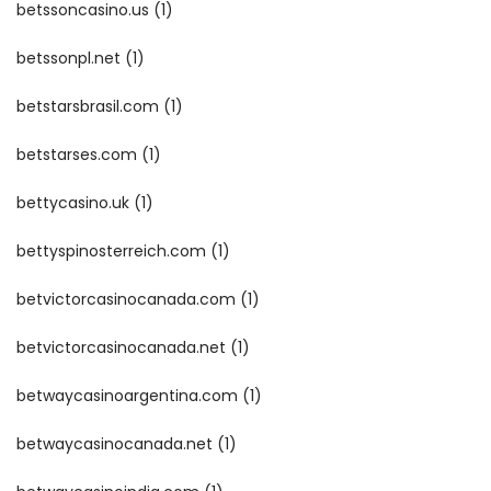
betssoncasino.us
(1)
betssonpl.net
(1)
betstarsbrasil.com
(1)
betstarses.com
(1)
bettycasino.uk
(1)
bettyspinosterreich.com
(1)
betvictorcasinocanada.com
(1)
betvictorcasinocanada.net
(1)
betwaycasinoargentina.com
(1)
betwaycasinocanada.net
(1)