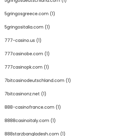
5gringosdeutschland.com
(1)
5gringosgreece.com
(1)
5gringositalia.com
(1)
777-casino.us
(1)
777casinobe.com
(1)
777casinopk.com
(1)
7bitcasinodeutschland.com
(1)
7bitcasinonz.net
(1)
888-casinofrance.com
(1)
8888casinoitaly.com
(1)
888starzbangladesh.com
(1)