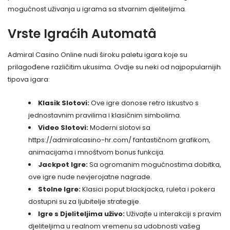
mogućnost uživanja u igrama sa stvarnim djeliteljima.
Vrste Igraćih Automatâ
Admiral Casino Online nudi široku paletu igara koje su
prilagođene različitim ukusima. Ovdje su neki od najpopularnijih
tipova igara:
Klasik Slotovi:
Ove igre donose retro iskustvo s
jednostavnim pravilima i klasičnim simbolima.
Video Slotovi:
Moderni slotovi sa
https://admiralcasino-hr.com/
fantastičnom grafikom,
animacijama i mnoštvom bonus funkcija.
Jackpot Igre:
Sa ogromanim mogućnostima dobitka,
ove igre nude nevjerojatne nagrade.
Stolne Igre:
Klasici poput blackjacka, ruleta i pokera
dostupni su za ljubitelje strategije.
Igre s Djeliteljima uživo:
Uživajte u interakciji s pravim
djeliteljima u realnom vremenu sa udobnosti vašeg