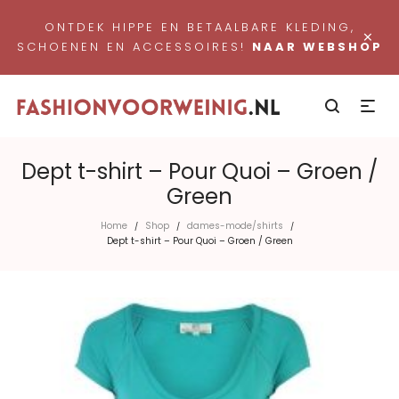
ONTDEK HIPPE EN BETAALBARE KLEDING,
×
SCHOENEN EN ACCESSOIRES!
NAAR WEBSHOP
Dept t-shirt – Pour Quoi – Groen /
Green
Home
Shop
dames-mode/shirts
/
/
/
Dept t-shirt – Pour Quoi – Groen / Green