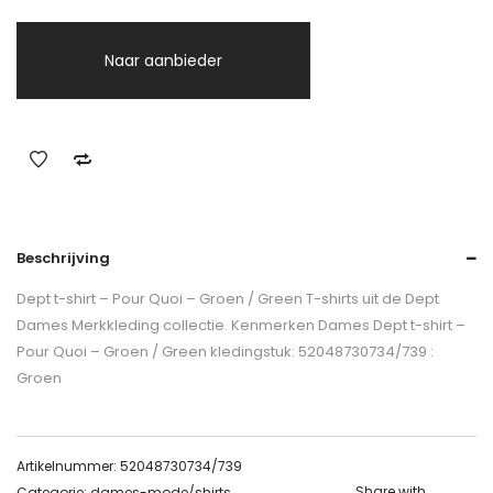
Naar aanbieder
Beschrijving
Dept t-shirt – Pour Quoi – Groen / Green T-shirts uit de Dept
Dames Merkkleding collectie. Kenmerken Dames Dept t-shirt –
Pour Quoi – Groen / Green kledingstuk: 52048730734/739 :
Groen
Artikelnummer:
52048730734/739
Share with
Categorie:
dames-mode/shirts