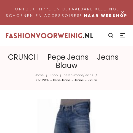
ONTDEK HIPPE EN BETAALBARE KLEDING,
×
SCHOENEN EN ACCESSOIRES!
NAAR WEBSHOP
CRUNCH – Pepe Jeans – Jeans –
Blauw
Home
Shop
heren-mode/jeans
/
/
/
CRUNCH – Pepe Jeans – Jeans – Blauw