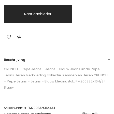
Naar aanbieder
Beschrijving
CRUNCH – Pepe Jeans – Jeans – Blauw Jeans uit de Pepe
Jeans Heren Merkkleding collectie. Kenmerken Heren CRUNCH
– Pepe Jeans – Jeans – Blauw kledingstuk: PM200332K164/34 :
Blauw
Artikelnummer:
PM200332K164/34
Share with
Categorie:
heren-mode/jeans