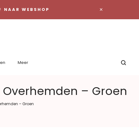
×
S!
NAAR WEBSHOP
ien
Meer
 – Overhemden – Groen
verhemden – Groen