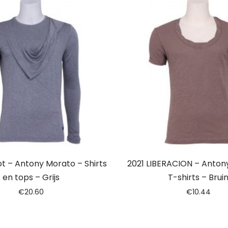
ot – Antony Morato – Shirts
2021 LIBERACION – Anton
en tops – Grijs
T-shirts – Brui
€
20.60
€
10.44