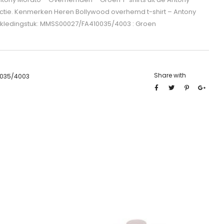
ctie. Kenmerken Heren Bollywood overhemd t-shirt – Antony
kledingstuk: MMSS00027/FA410035/4003 : Groen
Share with
035/4003