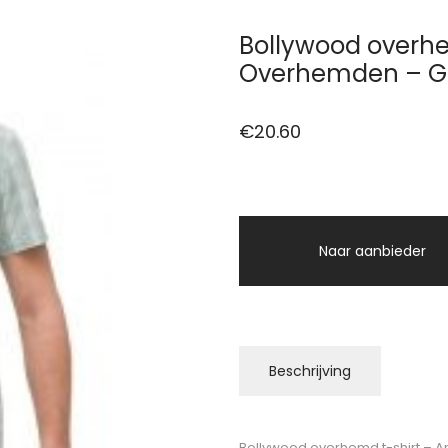
Bollywood overhe
Overhemden – G
€
20.60
Naar aanbieder
Beschrijving
Bollywood overhemd t-shirt – A