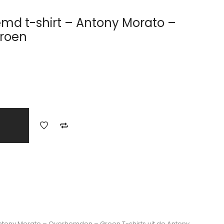
md t-shirt – Antony Morato –
roen
ntony Morato – Overhemden – Groen T-shirts uit de Antony