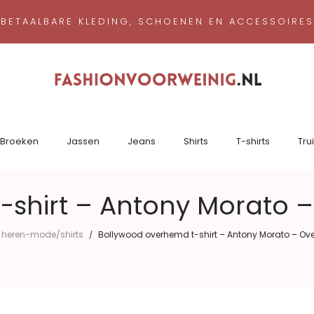
 BETAALBARE KLEDING, SCHOENEN EN ACCESSOIRE
Broeken
Jassen
Jeans
Shirts
T-shirts
Tru
-shirt – Antony Morato
heren-mode/shirts
Bollywood overhemd t-shirt – Antony Morato – O
/